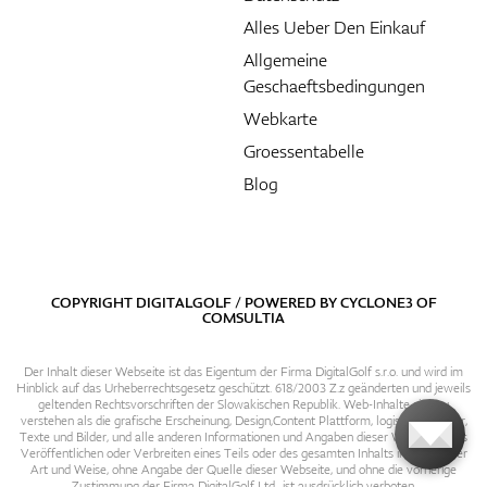
Alles Ueber Den Einkauf
Allgemeine
Geschaeftsbedingungen
Webkarte
Groessentabelle
Blog
COPYRIGHT DIGITALGOLF / POWERED BY
CYCLONE3
OF
COMSULTIA
Der Inhalt dieser Webseite ist das Eigentum der Firma DigitalGolf s.r.o. und wird im
Hinblick auf das Urheberrechtsgesetz geschützt. 618/2003 Z.z geänderten und jeweils
geltenden Rechtsvorschriften der Slowakischen Republik. Web-Inhalte sind zu
verstehen als die grafische Erscheinung, Design,Content Plattform, logische Struktur,
Texte und Bilder, und alle anderen Informationen und Angaben dieser Webseite. Das
Veröffentlichen oder Verbreiten eines Teils oder des gesamten Inhalts in irgendeiner
Art und Weise, ohne Angabe der Quelle dieser Webseite, und ohne die vorherige
Zustimmung der Firma DigitalGolf Ltd., ist ausdrücklich verboten.