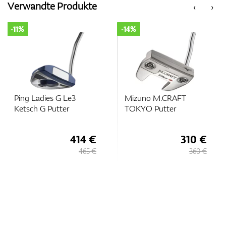
Verwandte Produkte
‹
›
-11%
-14%
Zubehör
Entfernungsmesser & GPS
Ping Ladies G Le3
Mizuno M.CRAFT
Ketsch G Putter
TOKYO Putter
414 €
310 €
465 €
360 €