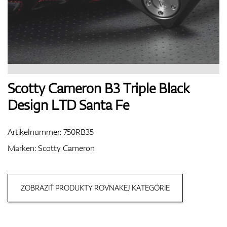
Handschuhe
Schuhe
Scotty Cameron B3 Triple Black
Design LTD Santa Fe
Bälle
Artikelnummer:
750RB35
Marken:
Scotty Cameron
Bags
ZOBRAZIŤ PRODUKTY ROVNAKEJ KATEGÓRIE
Trolleys