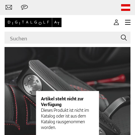
Marken
Golfschläger
Artikel steht nicht zur
Verfügung
Dieses Produkt ist nicht im
Katalog oder ist aus dem
Katalog rausgenommen
Bekleidung
worden.