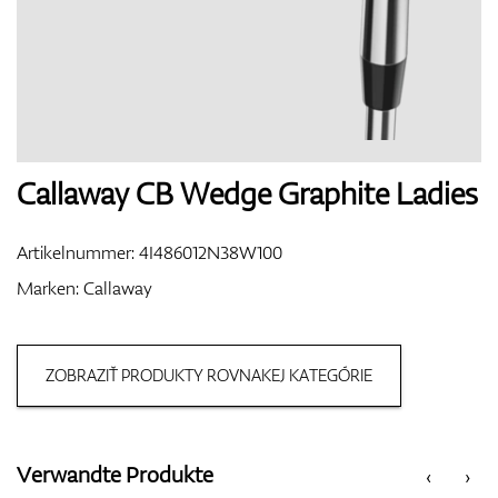
Handschuhe
Schuhe
Callaway CB Wedge Graphite Ladies
Artikelnummer:
4I486012N38W100
Bälle
Marken:
Callaway
ZOBRAZIŤ PRODUKTY ROVNAKEJ KATEGÓRIE
Bags
Verwandte Produkte
‹
›
Trolleys