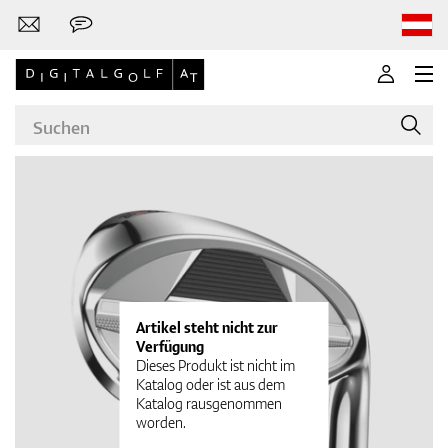
Marken
Golfschläger
Artikel steht nicht zur
Verfügung
Dieses Produkt ist nicht im
Katalog oder ist aus dem
Katalog rausgenommen
Bekleidung
worden.