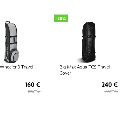
-20%
-20%
Big Max Aqua TCS Travel
Big Max Wheeler 3 Tra
Cover
Cover
240 €
299,
€
90