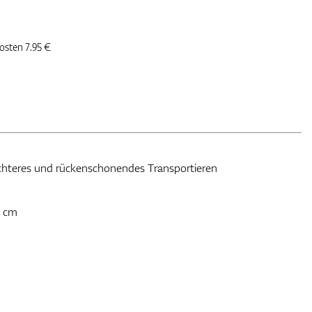
kosten 7.95 €
6 Skateboard Rollen für leichteres und rückenschonendes Transportieren
1 cm