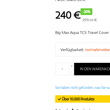
240
€
-20%
299,
€
90
Big Max Aqua TCS Travel Cover
Verfügbarkeit:
normalerweise
+
IN DEN WARENKO
-
Sie haben nicht gefunden, was Sie s
✓ Über 10.000 Produkte