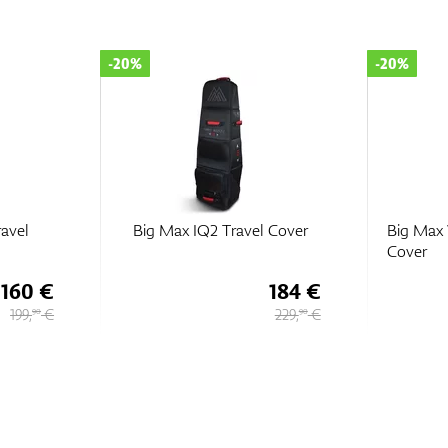
-20%
x IQ2 Travel Cover
Big Max Wheeler 3 Travel
Cover
184 €
160 €
229,
€
199,
€
90
90