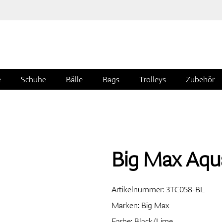
e
Schuhe
Bälle
Bags
Trolleys
Zubehör
Big Max Aqu
Artikelnummer:
3TC058-BL
Marken:
Big Max
Farbe: Black/Lime