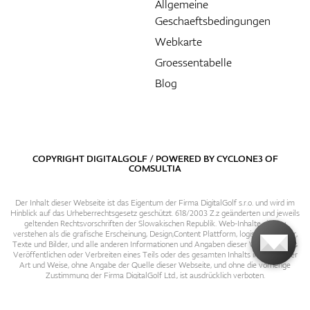
Allgemeine
Geschaeftsbedingungen
Webkarte
Groessentabelle
Blog
COPYRIGHT DIGITALGOLF / POWERED BY
CYCLONE3
OF
COMSULTIA
Der Inhalt dieser Webseite ist das Eigentum der Firma DigitalGolf s.r.o. und wird im
Hinblick auf das Urheberrechtsgesetz geschützt. 618/2003 Z.z geänderten und jeweils
geltenden Rechtsvorschriften der Slowakischen Republik. Web-Inhalte sind zu
verstehen als die grafische Erscheinung, Design,Content Plattform, logische Struktur,
Texte und Bilder, und alle anderen Informationen und Angaben dieser Webseite. Das
Veröffentlichen oder Verbreiten eines Teils oder des gesamten Inhalts in irgendeiner
Art und Weise, ohne Angabe der Quelle dieser Webseite, und ohne die vorherige
Zustimmung der Firma DigitalGolf Ltd., ist ausdrücklich verboten.