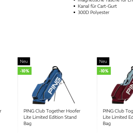
Kanal für Cart-Gurt
300D Polyester
Neu
Neu
-10%
-10%
Hoofer
PING Club Together Hoofer
PING Clu
Stand
Lite Limited Edition Stand
Lite Lim
Bag
Bag