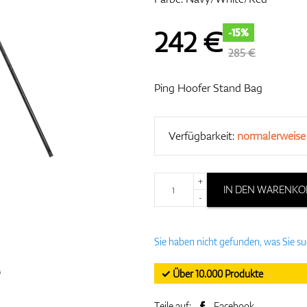
242
€
-15%
285 €
Ping Hoofer Stand Bag
Verfügbarkeit:
normalerweise
+
IN DEN WARENKO
-
Sie haben nicht gefunden, was Sie s
✓ Über 10.000 Produkte
Teile auf:
Facebook