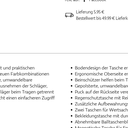
Lieferung 5.95 €
Bestellwert bis 49.99 € Liefer
it und praktischen
Bodendesign der Tasche er
in neuen Farbkombinationen
Ergonomische Oberseite er
te, umwandelbare
Beinschützer helfen beim T
rausnehmen der Schläger,
Gepolsterte, umwandelbare
chläger beim Tragen getrennt
Puck auf der Rückseite ver
ht einen einfacheren Zugriff
Regenschutztasche mit Rei
Zusätzliche Aufbewahrungs
Zwei Taschen für Wertsache
Bekleidungstasche mit durc
Abnehmbare Balltaschenb
Magnetische Tasche für E