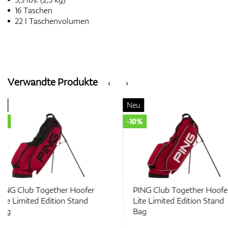
16 Taschen
22 l Taschenvolumen
Verwandte Produkte
‹
›
Neu
Neu
-10%
-10%
PING Club Together Hoofer
PING Club Together 
Lite Limited Edition Stand
Lite Limited Edition 
Bag
Bag