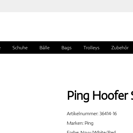
e
Schuhe
Bälle
Bags
Trolleys
Zubehör
Ping Hoofer 
Artikelnummer:
36414-16
Marken:
Ping
Farbe: Navy/White/Red