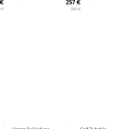
257 €
257 €
285 €
285 €
Herren Bekleidung
Golf Zubehör