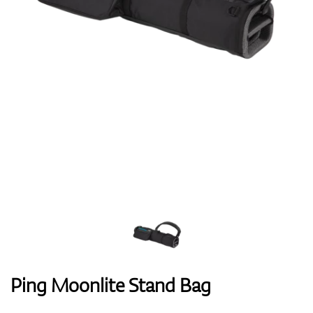
Handschuhe
Schuhe
Bälle
Bags
Ping Moonlite Stand Bag
Trolleys