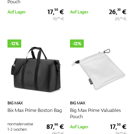
Pouch
17,
€
26,
€
50
30
Auf Lager
Auf Lager
19,
€
29,
€
90
90
-12%
-12%
BIG MAX
BIG MAX
Bix Max Prime Boston Bag
Big Max Prime Valuables
Pouch
normalerweise
87,
€
17,
€
90
50
Auf Lager
1-2 wochen
99,
€
19,
€
90
90