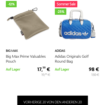
-12%
Sommer Sale
-25%
BIG MAX
ADIDAS
Big Max Prime Valuables
Adidas Originals Golf
Pouch
Round Bag
17,
€
98 €
50
Auf Lager
Auf Lager
19,
€
130 €
90
VORHERIGE 20 VON DEN ANDEREN 20