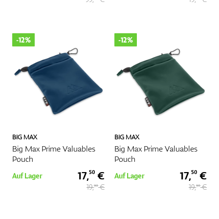
-12%
-12%
BIG MAX
BIG MAX
Big Max Prime Valuables
Big Max Prime Valuables
Pouch
Pouch
17,
€
17,
€
50
50
Auf Lager
Auf Lager
19,
€
19,
€
90
90