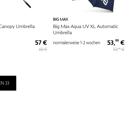
BIG MAX
 Canopy Umbrella
Big Max Aqua UV XL Automatic
Umbrella
57 €
53,
€
90
normalerweise
1-2 wochen
60 €
59,
€
90
N 33