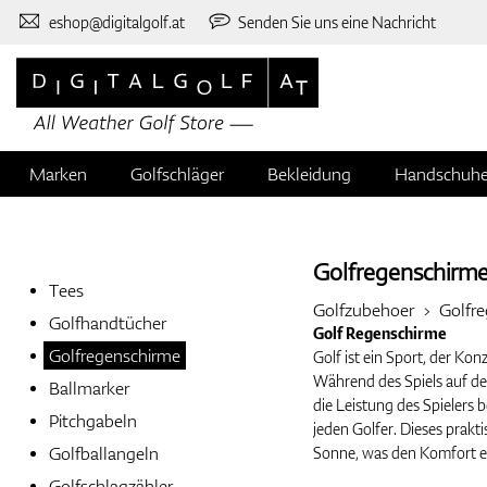
eshop@digitalgolf.at
Senden Sie uns eine Nachricht
Marken
Golfschläger
Bekleidung
Handschuh
Golfregenschirm
Tees
Golfzubehoer
Golfr
Golfhandtücher
Golf Regenschirme
Golfregenschirme
Golf ist ein Sport, der K
Während des Spiels auf d
Ballmarker
die Leistung des Spielers 
Pitchgabeln
jeden Golfer. Dieses prakt
Golfballangeln
Sonne, was den Komfort er
Golfschlagzähler