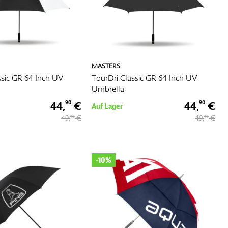
MASTERS
ssic GR 64 Inch UV
TourDri Classic GR 64 Inch UV
Umbrella
44,
€
44,
€
90
90
Auf Lager
49,
€
49,
€
90
90
-10%