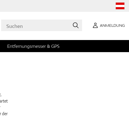
ANMELDUNG
Entfernungsmesser & GPS
.
artet
r
r der