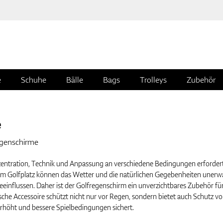
e
Schuhe
Bälle
Bags
Trolleys
Zubehör
e
egenschirme
onzentration, Technik und Anpassung an verschiedene Bedingungen erfordert
em Golfplatz können das Wetter und die natürlichen Gegebenheiten unerw
beeinflussen. Daher ist der Golfregenschirm ein unverzichtbares Zubehör fü
ische Accessoire schützt nicht nur vor Regen, sondern bietet auch Schutz vo
höht und bessere Spielbedingungen sichert.