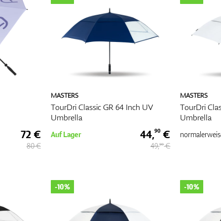
n unverzichtbares Zubehör für jeden Golfer, der auf schlechtes Wetter wä
 sein möchte. Neben dem Schutz vor Regen und Sonne sorgt er auch für Ko
 einer besseren Leistung führt. Achten Sie bei der Auswahl eines Regensch
Größe, den Komfort und die Praktikabilität, um den bestmöglichen Schutz u
 zu gewährleisten.
MASTERS
MASTERS
TourDri Classic GR 64 Inch UV
TourDri Cla
Umbrella
Umbrella
72 €
44,
€
90
Auf Lager
normalerweis
80 €
49,
€
90
-10%
-10%