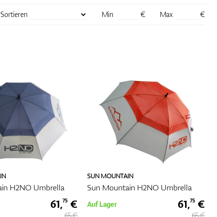
Sortieren
Min
€
Max
€
rd
ch
sen.
ur
ng zu
 von
IN
SUN MOUNTAIN
ain H2NO Umbrella
Sun Mountain H2NO Umbrella
llt
61,
€
61,
€
75
75
Auf Lager
65 €
65 €