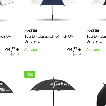
MASTERS
MASTERS
Inch UV
TourDri Classic GR 64 Inch UV
TourDri Cla
Umbrella
Umbrella
44,
€
44,
€
90
90
Auf Lager
Auf Lager
49,
€
49,
€
90
90
-10%