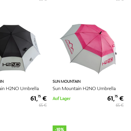
z.B.
gnet,
ls
gen
IN
SUN MOUNTAIN
as es
ain H2NO Umbrella
Sun Mountain H2NO Umbrella
61,
€
61,
€
75
75
en,
Auf Lager
65 €
65 €
-10%