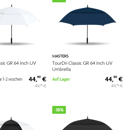
hrend
mfort
irms
nd
MASTERS
ssic GR 64 Inch UV
TourDri Classic GR 64 Inch UV
Umbrella
44,
€
44,
€
90
90
e
1-2 wochen
Auf Lager
49,
€
49,
€
90
90
-10%