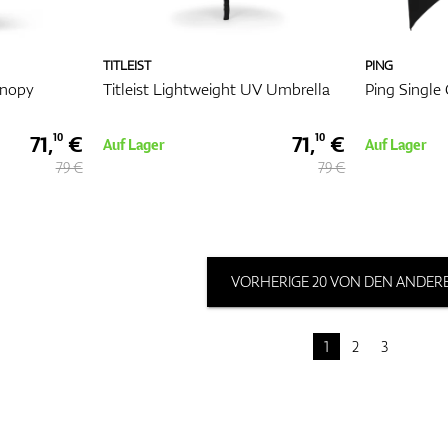
TITLEIST
PING
anopy
Titleist Lightweight UV Umbrella
Ping Single
71,
€
71,
€
10
10
Auf Lager
Auf Lager
79 €
79 €
VORHERIGE 20 VON DEN ANDERE
1
2
3