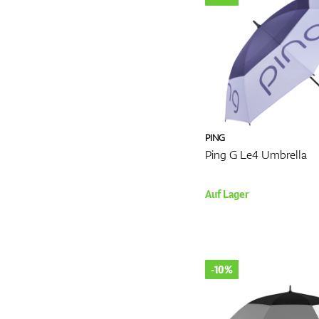
Fazit
Der Golfregenschirm ist ei
seines Spiels vorbereitet
und Konzentration, was zu
auf seine Langlebigkeit, 
Komfort auf dem Golfplatz
Mehr
PING
Ping G Le4 Umbrella
Auf Lager
-10%