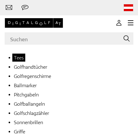
Tees
Golfhandtücher
Marken
Golfregenschirme
Ballmarker
Pitchgabeln
Golfschläger
Golfballangeln
Golfschlagzähler
Sonnenbrillen
Bekleidung
Griffe