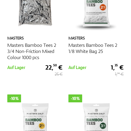
Mehr
MASTERS
MASTERS
Masters Bamboo Tees 2
Masters Bamboo Tees 2
3/4 Non-Friction Mixed
1/8 White Bag 25
Colour 1000 pcs
22,
€
1,
€
50
35
Auf Lager
Auf Lager
25 €
1,
€
50
-10%
-10%