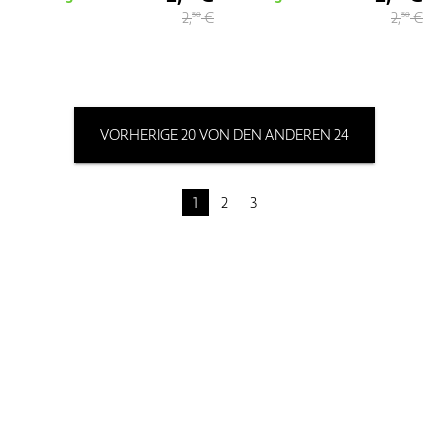
2,
€
2,
€
50
50
VORHERIGE 20 VON DEN ANDEREN 24
1
2
3