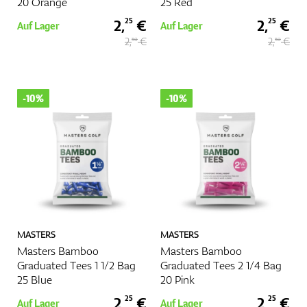
20 Orange
25 Red
2,
€
2,
€
25
25
Auf Lager
Auf Lager
2,
€
2,
€
50
50
-10%
-10%
MASTERS
MASTERS
Masters Bamboo
Masters Bamboo
Graduated Tees 1 1/2 Bag
Graduated Tees 2 1/4 Bag
25 Blue
20 Pink
2,
€
2,
€
25
25
Auf Lager
Auf Lager