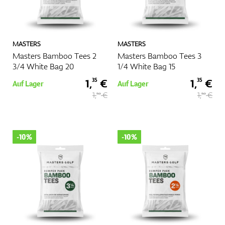
MASTERS
MASTERS
Masters Bamboo Tees 2
Masters Bamboo Tees 3
3/4 White Bag 20
1/4 White Bag 15
1,
€
1,
€
35
35
Auf Lager
Auf Lager
1,
€
1,
€
50
50
-10%
-10%