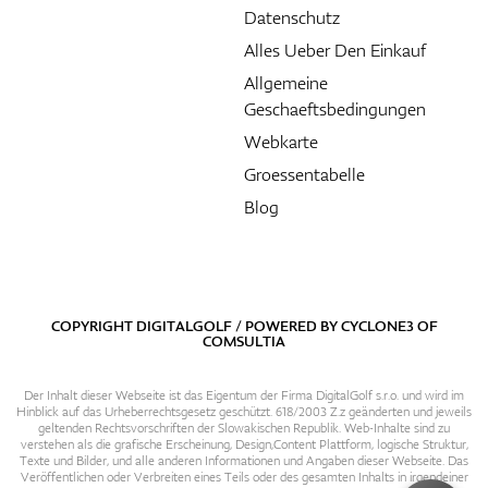
Datenschutz
Alles Ueber Den Einkauf
Allgemeine
Geschaeftsbedingungen
Webkarte
Groessentabelle
Blog
COPYRIGHT DIGITALGOLF / POWERED BY
CYCLONE3
OF
COMSULTIA
Der Inhalt dieser Webseite ist das Eigentum der Firma DigitalGolf s.r.o. und wird im
Hinblick auf das Urheberrechtsgesetz geschützt. 618/2003 Z.z geänderten und jeweils
geltenden Rechtsvorschriften der Slowakischen Republik. Web-Inhalte sind zu
verstehen als die grafische Erscheinung, Design,Content Plattform, logische Struktur,
Texte und Bilder, und alle anderen Informationen und Angaben dieser Webseite. Das
Veröffentlichen oder Verbreiten eines Teils oder des gesamten Inhalts in irgendeiner