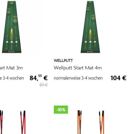
WELLPUTT
tart Mat 3m
Wellputt Start Mat 4m
84,
€
104 €
55
e
3-4 wochen
normalerweise
3-4 wochen
89 €
-10%