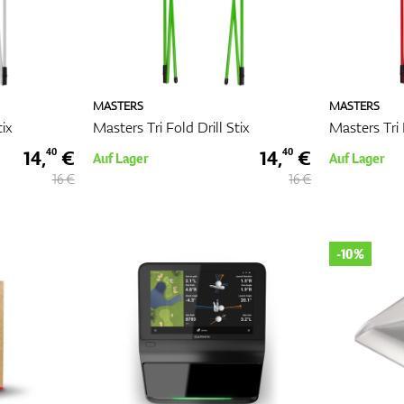
MASTERS
MASTERS
ix
Masters Tri Fold Drill Stix
Masters Tri 
14,
€
14,
€
40
40
Auf Lager
Auf Lager
16 €
16 €
-10%