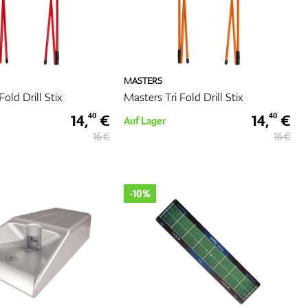
MASTERS
Fold Drill Stix
Masters Tri Fold Drill Stix
14,
€
14,
€
40
40
Auf Lager
16 €
16 €
-10%