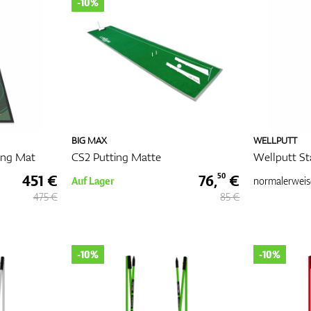
-10%
BIG MAX
WELLPUTT
ing Mat
CS2 Putting Matte
Wellputt S
451 €
76,
€
50
Auf Lager
normalerweis
475 €
85 €
-10%
-10%