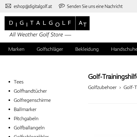
eshop@digitalgolf.at
Senden Sie uns eine Nachricht
Marken
Golfschläger
Bekleidung
Handschuh
Golf-Trainingshil
Tees
Golfzubehoer
Golf-T
Golfhandtücher
Golfregenschirme
Ballmarker
Pitchgabeln
Golfballangeln
Golfschlagzähler