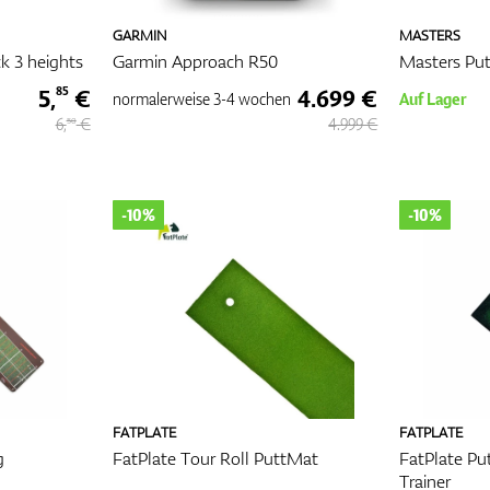
GARMIN
MASTERS
k 3 heights
Garmin Approach R50
Masters Put
5,
€
4.699 €
85
normalerweise
3-4 wochen
Auf Lager
6,
€
4.999 €
50
-10%
-10%
FATPLATE
FATPLATE
g
FatPlate Tour Roll PuttMat
FatPlate Pu
Trainer