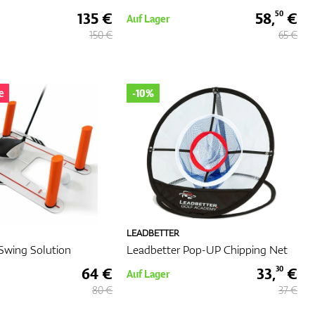
135 €
58,
€
50
Auf Lager
150 €
65 €
e
-10%
LEADBETTER
Swing Solution
Leadbetter Pop-UP Chipping Net
64 €
33,
€
30
Auf Lager
80 €
37 €