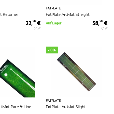
FATPLATE
t Returner
FatPlate ArcMat Streight
22,
€
58,
€
50
50
Auf Lager
25 €
65 €
-10%
FATPLATE
ttMat Pace & Line
FatPlate ArcMat Slight