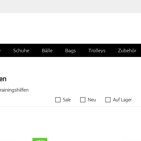
e
Schuhe
Bälle
Bags
Trolleys
Zubehör
fen
rainingshilfen
Sale
Neu
Auf Lager