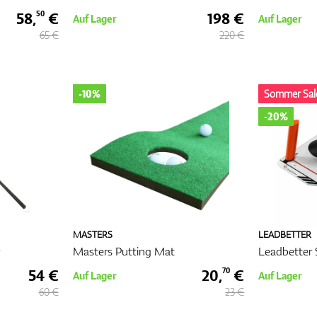
58,
€
198 €
50
Auf Lager
Auf Lager
65 €
220 €
-10%
Sommer Sal
-20%
MASTERS
LEADBETTER
Masters Putting Mat
Leadbetter 
54 €
20,
€
70
Auf Lager
Auf Lager
60 €
23 €