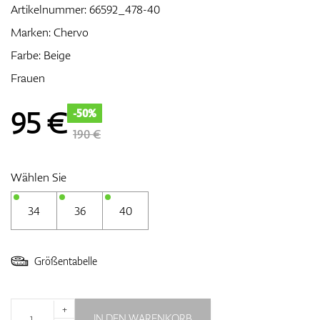
Artikelnummer:
66592_478-40
Marken:
Chervo
Farbe: Beige
Zubehör
Frauen
95
€
-50%
Entfernungsmesser & GPS
190 €
Wählen Sie
34
36
40
Größentabelle
+
IN DEN WARENKORB