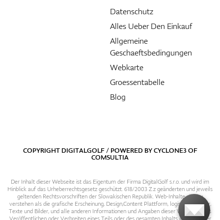
Datenschutz
Alles Ueber Den Einkauf
Allgemeine
Geschaeftsbedingungen
Webkarte
Groessentabelle
Blog
COPYRIGHT DIGITALGOLF / POWERED BY
CYCLONE3
OF
COMSULTIA
Der Inhalt dieser Webseite ist das Eigentum der Firma DigitalGolf s.r.o. und wird im
Hinblick auf das Urheberrechtsgesetz geschützt. 618/2003 Z.z geänderten und jeweils
geltenden Rechtsvorschriften der Slowakischen Republik. Web-Inhalte sind zu
verstehen als die grafische Erscheinung, Design,Content Plattform, logische Struktur,
Texte und Bilder, und alle anderen Informationen und Angaben dieser Webseite. Das
Veröffentlichen oder Verbreiten eines Teils oder des gesamten Inhalts in irgendeiner