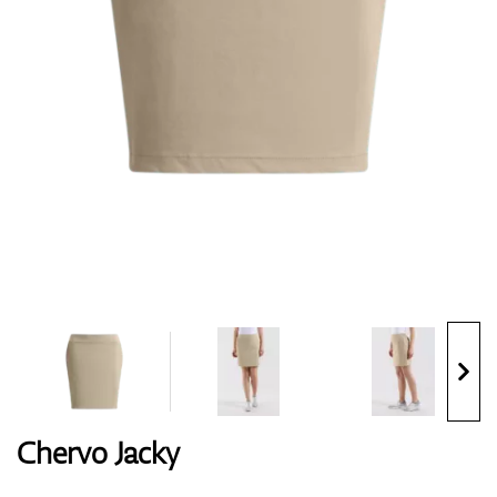
Handschuhe
Schuhe
Bälle
Bags
Chervo Jacky
Trolleys