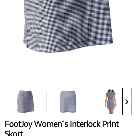
Handschuhe
Schuhe
Bälle
Bags
FootJoy Women´s Interlock Print
Skort
Trolleys