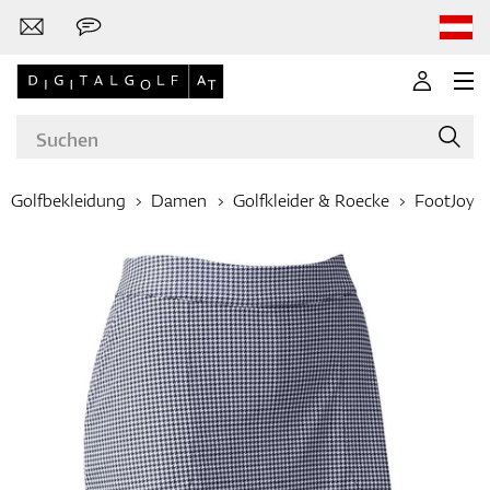
Golfbekleidung
Damen
Golfkleider & Roecke
FootJoy
Marken
Golfschläger
Bekleidung