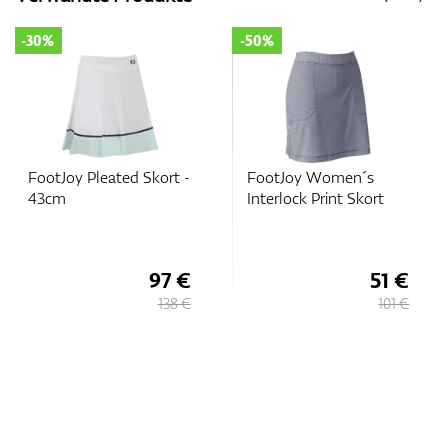
-30%
-50%
FootJoy Pleated Skort -
FootJoy Women´s
43cm
Interlock Print Skort
97 €
51 €
138 €
101 €