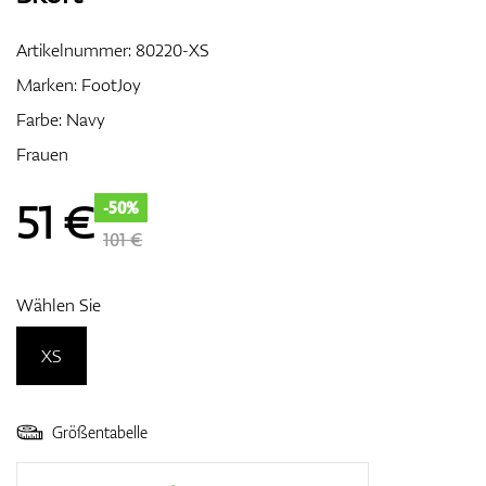
Artikelnummer:
80220-XS
Marken:
FootJoy
Zubehör
Farbe: Navy
Frauen
Entfernungsmesser & GPS
51
€
-50%
101 €
Wählen Sie
XS
Größentabelle