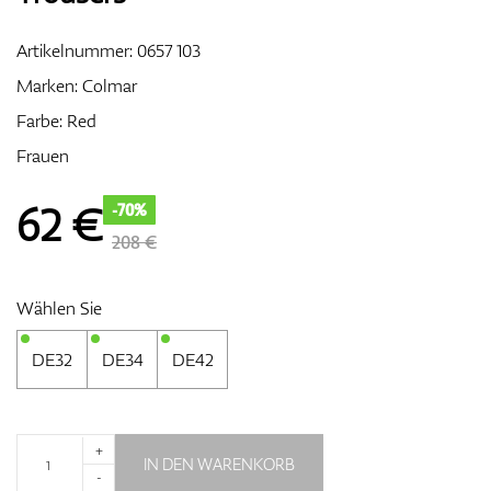
Artikelnummer:
0657 103
Marken:
Colmar
Zubehör
Farbe: Red
Frauen
Entfernungsmesser & GPS
62
€
-70%
208 €
Wählen Sie
DE32
DE34
DE42
+
IN DEN WARENKORB
-