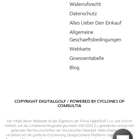
Widerrufsrecht
Datenschutz
Alles Ueber Den Einkauf
Allgemeine
Geschaeftsbedingungen
Webkarte
Groessentabelle
Blog
COPYRIGHT DIGITALGOLF / POWERED BY
CYCLONE3
OF
COMSULTIA
Der Inhalt dieser Webseite ist das Eigentum der Firma DigitalGolf s.r.o. und wird im
Hinblick auf das Urheberrechtsgesetz geschützt. 618/2003 Z.z geänderten und jeweils
geltenden Rechtsvorschriften der Slowakischen Republik. Web-Inhalte sind zu
verstehen als die grafische Erscheinung, Design,Content Plattform, logische Struktur,