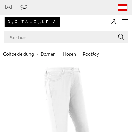
Golfbekleidung
Damen
Hosen
FootJoy
Marken
Golfschläger
Bekleidung