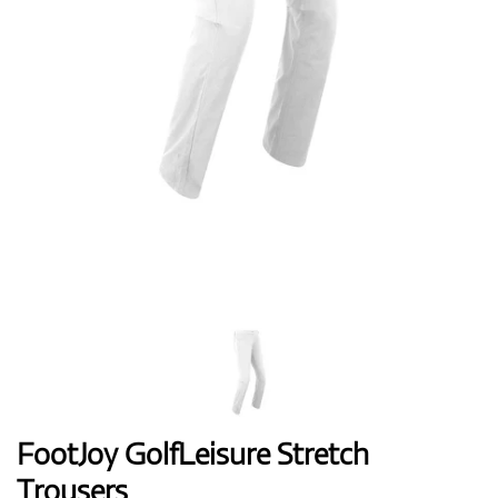
Handschuhe
Schuhe
Bälle
Bags
FootJoy GolfLeisure Stretch
Trousers
Trolleys