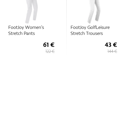
FootJoy Women’s
FootJoy GolfLeisure
Stretch Pants
Stretch Trousers
61 €
43 €
122 €
144 €