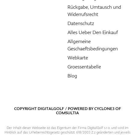
Rückgabe, Umtausch und
Widerrufsrecht
Datenschutz
Alles Ueber Den Einkauf
Allgemeine
Geschaeftsbedingungen
Webkarte
Groessentabelle
Blog
COPYRIGHT DIGITALGOLF / POWERED BY
CYCLONE3
OF
COMSULTIA
Der Inhalt dieser Webseite ist das Eigentum der Firma DigitalGolf s.r.o. und wird im
Hinblick auf das Urheberrechtsgesetz geschützt. 618/2003 Z.z geänderten und jeweils