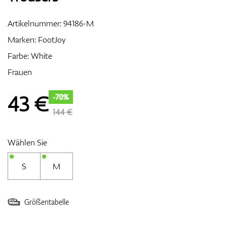
Artikelnummer:
94186-M
Marken:
FootJoy
Zubehör
Farbe: White
Frauen
Entfernungsmesser & GPS
43
€
-70%
144 €
Wählen Sie
S
M
Größentabelle