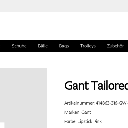
e
Schuhe
Bälle
Bags
Trolleys
Zubehör
Gant Tailor
Artikelnummer:
414863-316-GW
Marken:
Gant
Farbe: Lipstick Pink