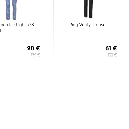
en Ice Light 7/8
Ping Verity Trouser
t
90 €
61 €
179 €
122 €