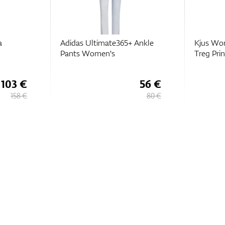
a
Adidas Ultimate365+ Ankle
Kjus Wom
Pants Women's
Treg Prin
103 €
56 €
158 €
80 €