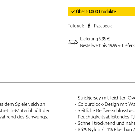
✓ Über 10.000 Produkte
Teile auf:
Facebook
Lieferung 5.95 €
Bestellwert bis 49.99 € Liefer
- Strickjersey mit leichten 
es dem Spieler, sich an
- Colourblock-Design mit Wa
retch-Material hält den
- Seitliche Reißverschlussta
t während des Schwungs.
- Feuchtigkeitsableitendes F
- Schnell trocknend und nah
- 86% Nylon / 14% Elasthan 