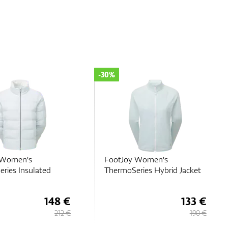
-50%
 Women's
FootJoy Women's Hybrid
ries Hybrid Jacket
Jacket
133 €
77 €
190 €
154 €