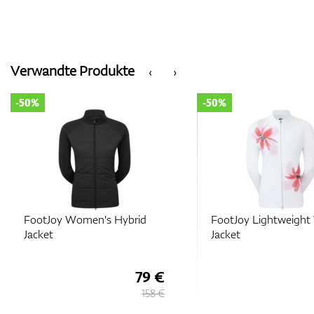
Verwandte Produkte
‹
›
-50%
-50%
FootJoy Lightweight Woven
FootJoy Women's Hy
Jacket
Jacket
74 €
148 €