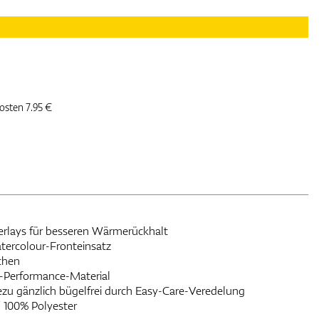
kosten 7.95 €
Overlays für besseren Wärmerückhalt
tercolour-Fronteinsatz
schen
J-Performance-Material
ezu gänzlich bügelfrei durch Easy-Care-Veredelung
/ 100% Polyester