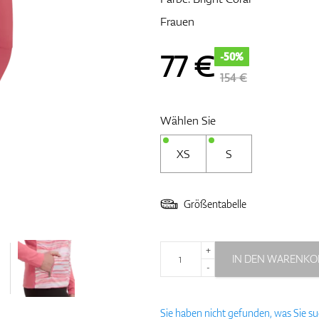
Frauen
77
€
-50%
154 €
Wählen Sie
XS
S
Größentabelle
+
IN DEN WARENKO
-
Sie haben nicht gefunden, was Sie s