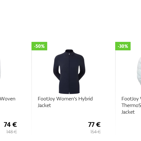
-30%
-30%
brid
FootJoy Women's
FootJoy
ThermoSeries Insulated
ThermoSe
Jacket
77 €
148 €
154 €
212 €