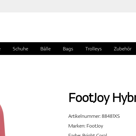
e
Schuhe
Bälle
Bags
Trolleys
Zubehör
FootJoy Hybr
Artikelnummer:
88481XS
Marken:
FootJoy
Farbe: Bright Coral