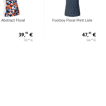
 Abstract Floral
FootJoy Floral Print Lisle
39,
€
47,
€
95
45
79,
€
94,
€
90
90