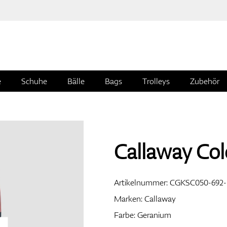
e
Schuhe
Bälle
Bags
Trolleys
Zubehör
Callaway Col
Artikelnummer:
CGKSC050-692-
Marken:
Callaway
Farbe: Geranium