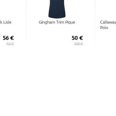
k Lisle
Gingham Trim Pique
Callaway
Polo
56 €
50 €
112 €
100 €