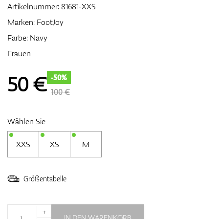
Artikelnummer:
81681-XXS
Marken:
FootJoy
Farbe: Navy
Zubehör
Frauen
50
€
-50%
Entfernungsmesser & GPS
100 €
Wählen Sie
XXS
XS
M
Größentabelle
+
IN DEN WARENKORB