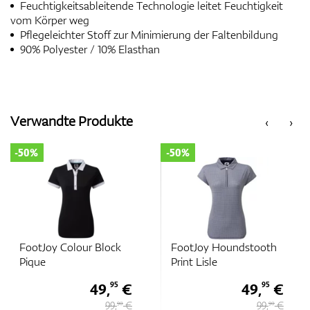
Feuchtigkeitsableitende Technologie leitet Feuchtigkeit
vom Körper weg
Pflegeleichter Stoff zur Minimierung der Faltenbildung
90% Polyester / 10% Elasthan
Verwandte Produkte
‹
›
-50%
-50%
FootJoy Colour Block
FootJoy Houndstooth
Pique
Print Lisle
49,
€
49,
€
95
95
99,
€
99,
€
90
90