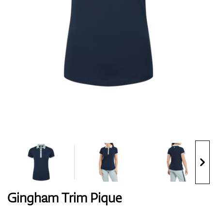
Handschuhe
Schuhe
Bälle
Bags
Gingham Trim Pique
Trolleys