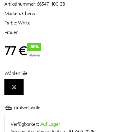
Artikelnummer:
66547_100-38
Marken:
Chervo
Farbe: White
Zubehör
Frauen
77
€
-50%
Entfernungsmesser & GPS
154 €
Wählen Sie
38
Größentabelle
Verfügbarkeit:
Auf Lager
Geschätztes Versanddatum:
10. Aug 2026