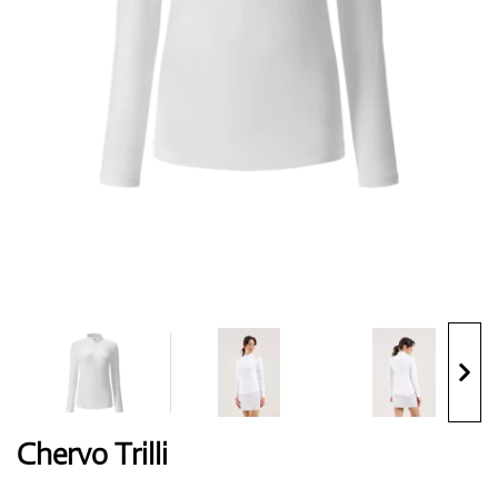
Handschuhe
Schuhe
Bälle
Bags
Chervo Trilli
Trolleys