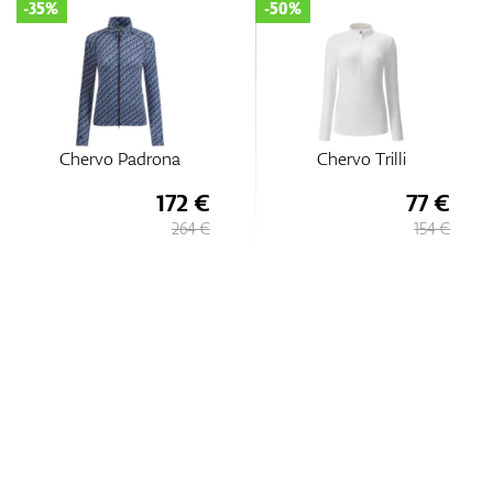
-35%
-50%
Chervo Padrona
Chervo Trilli
172 €
77 €
264 €
154 €