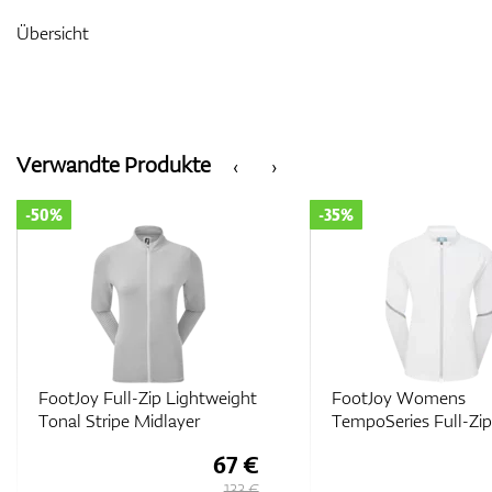
Übersicht
Verwandte Produkte
‹
›
-35%
-50%
FootJoy Womens
FootJoy Full-Zip Spa
TempoSeries Full-Zip Jacket
Midlayer
103 €
158 €