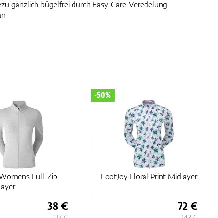
ezu gänzlich bügelfrei durch Easy-Care-Veredelung
an
-50%
Floral Print Midlayer
FootJoy Women’s Full-Zip
Knit Midlayer
72 €
58 €
143 €
116 €