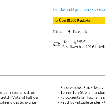
Sie haben nicht gefunden, was Sie s
✓ Über 10.000 Produkte
Teile auf:
Facebook
Lieferung 5.95 €
Bestellwert bis 49.99 € Liefer
- Superweiches Strick-Jersey
es dem Spieler, sich an
- Ton-in-Ton-Streifen rundu
retch-Material hält den
- Farbakzente an Taschenlei
t während des Schwungs.
- Feuchtigkeitsableitendes F