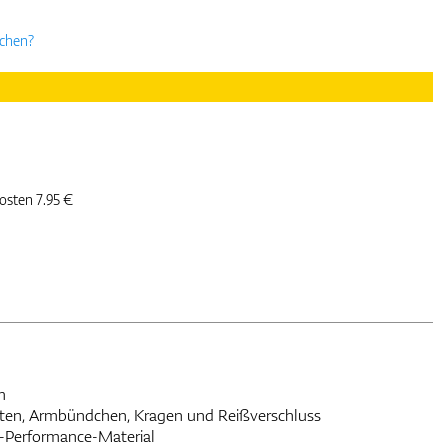
uchen?
kosten 7.95 €
m
sten, Armbündchen, Kragen und Reißverschluss
J-Performance-Material