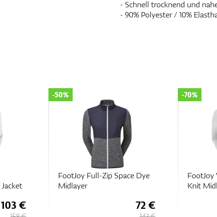
- Schnell trocknend und nah
- 90% Polyester / 10% Elasth
-70%
-50%
ce Dye
FootJoy Womens Full-Zip
FootJoy 
Knit Midlayer
72 €
38 €
143 €
127 €