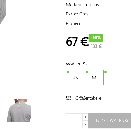
Marken:
FootJoy
Farbe: Grey
Frauen
67
€
-50%
133 €
Wählen Sie
XS
M
L
Größentabelle
+
IN DEN WARENKO
-