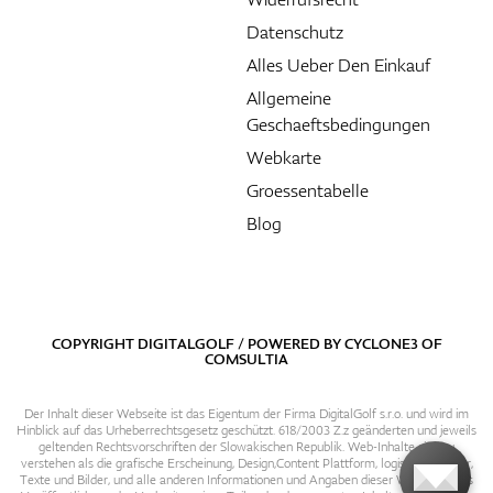
Datenschutz
Alles Ueber Den Einkauf
Allgemeine
Geschaeftsbedingungen
Webkarte
Groessentabelle
Blog
COPYRIGHT DIGITALGOLF / POWERED BY
CYCLONE3
OF
COMSULTIA
Der Inhalt dieser Webseite ist das Eigentum der Firma DigitalGolf s.r.o. und wird im
Hinblick auf das Urheberrechtsgesetz geschützt. 618/2003 Z.z geänderten und jeweils
geltenden Rechtsvorschriften der Slowakischen Republik. Web-Inhalte sind zu
verstehen als die grafische Erscheinung, Design,Content Plattform, logische Struktur,
Texte und Bilder, und alle anderen Informationen und Angaben dieser Webseite. Das