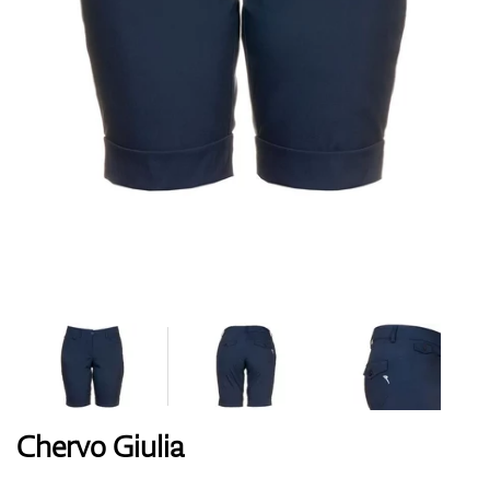
Handschuhe
Schuhe
Bälle
Bags
Chervo Giulia
Trolleys