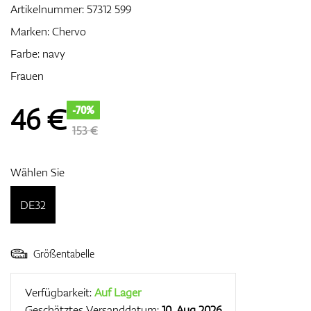
Artikelnummer:
57312 599
Marken:
Chervo
Farbe: navy
Zubehör
Frauen
46
€
-70%
Entfernungsmesser & GPS
153 €
Wählen Sie
DE32
Größentabelle
Verfügbarkeit:
Auf Lager
Geschätztes Versanddatum:
10. Aug 2026