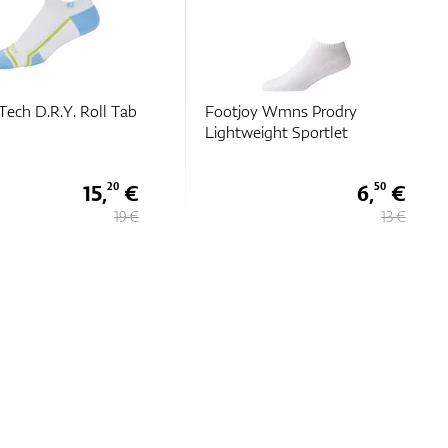
Tech D.R.Y. Roll Tab
Footjoy Wmns Prodry
Lightweight Sportlet
15,
€
6,
€
20
50
19 €
13 €