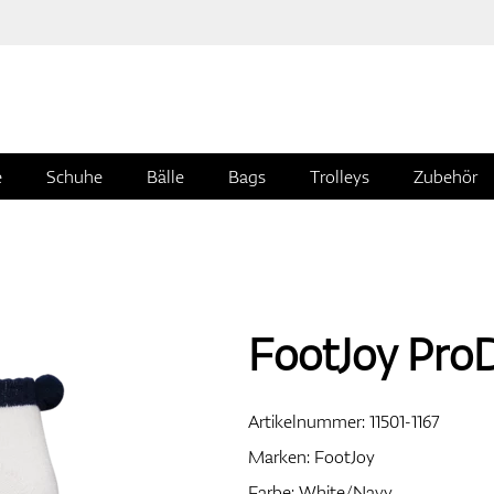
e
Schuhe
Bälle
Bags
Trolleys
Zubehör
FootJoy Pr
Artikelnummer:
11501-1167
Marken:
FootJoy
Farbe: White/Navy