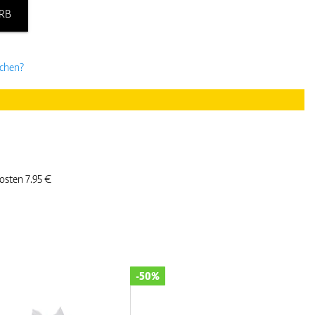
RB
uchen?
kosten 7.95 €
-50%