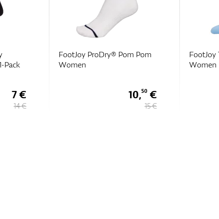
y
FootJoy ProDry® Pom Pom
FootJoy 
1-Pack
Women
Women
7 €
10,
€
50
14 €
15 €