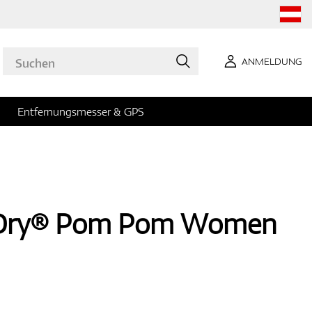
ANMELDUNG
Entfernungsmesser & GPS
oDry® Pom Pom Women