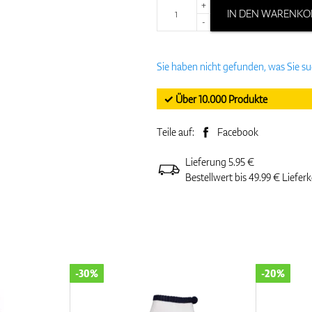
+
IN DEN WARENKO
-
Sie haben nicht gefunden, was Sie s
✓ Über 10.000 Produkte
Teile auf:
Facebook
Lieferung 5.95 €
Bestellwert bis 49.99 € Liefer
-30%
-20%