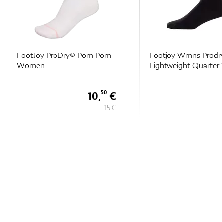
FootJoy ProDry® Pom Pom
Footjoy Wmns Prodr
Women
Lightweight Quarter 
10,
€
50
15 €