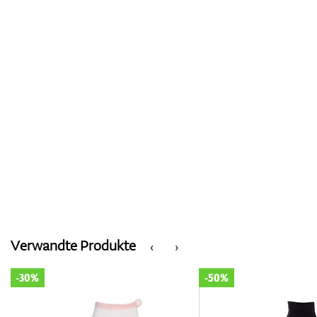
Verwandte Produkte
‹
›
-30%
-50%