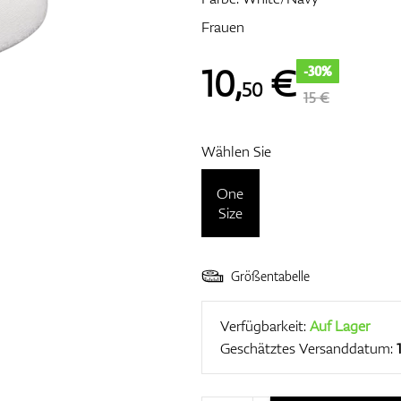
Frauen
10
,
€
-30%
50
15 €
Wählen Sie
One
Size
Größentabelle
Verfügbarkeit:
Auf Lager
Geschätztes Versanddatum: