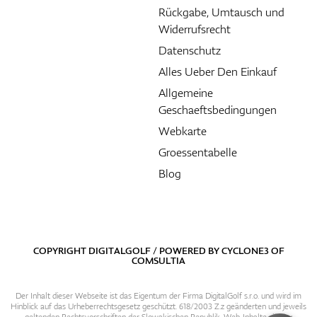
Rückgabe, Umtausch und
Widerrufsrecht
Datenschutz
Alles Ueber Den Einkauf
Allgemeine
Geschaeftsbedingungen
Webkarte
Groessentabelle
Blog
COPYRIGHT DIGITALGOLF / POWERED BY
CYCLONE3
OF
COMSULTIA
Der Inhalt dieser Webseite ist das Eigentum der Firma DigitalGolf s.r.o. und wird im
Hinblick auf das Urheberrechtsgesetz geschützt. 618/2003 Z.z geänderten und jeweils
geltenden Rechtsvorschriften der Slowakischen Republik. Web-Inhalte sind zu