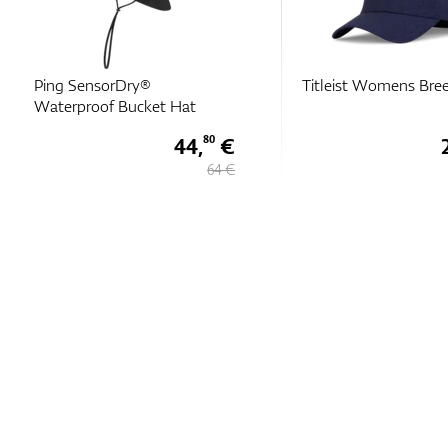
Ping SensorDry®
Titleist Womens Bre
Waterproof Bucket Hat
44,
€
80
64 €