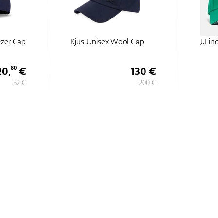
ezer Cap
Kjus Unisex Wool Cap
J.Lin
20,
€
130 €
80
32 €
200 €