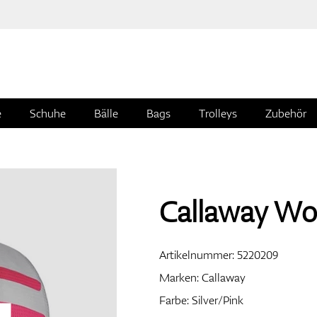
e
Schuhe
Bälle
Bags
Trolleys
Zubehör
Callaway Wo
Artikelnummer:
5220209
Marken:
Callaway
Farbe: Silver/Pink