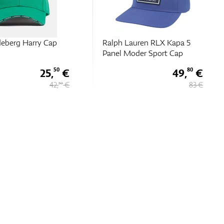
deberg Harry Cap
Ralph Lauren RLX Kapa 5
Panel Moder Sport Cap
25,
€
49,
€
50
80
42,
€
83 €
50