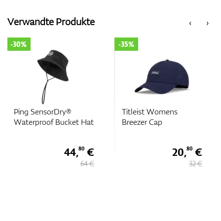
Verwandte Produkte
‹
›
Zubehör
-30%
-35%
Entfernungsmesser & GPS
Ping SensorDry®
Titleist Womens
Waterproof Bucket Hat
Breezer Cap
44,
€
20,
€
80
80
64 €
32 €