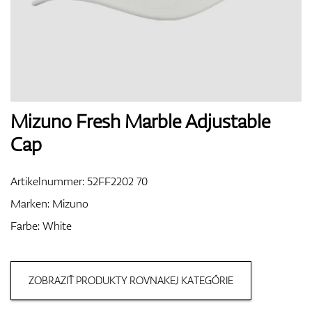
Handschuhe
Schuhe
Mizuno Fresh Marble Adjustable
Cap
Bälle
Artikelnummer:
52FF2202 70
Marken:
Mizuno
Farbe: White
Bags
ZOBRAZIŤ PRODUKTY ROVNAKEJ KATEGÓRIE
Trolleys