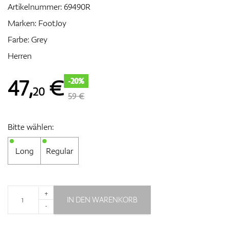
Artikelnummer:
69490R
Marken:
FootJoy
Farbe: Grey
Zubehör
Herren
47
,
€
-20%
20
Entfernungsmesser & GPS
59 €
Bitte wählen:
Long
Regular
+
IN DEN WARENKORB
-