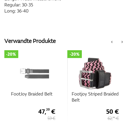
Regular: 30-35
Long: 36-40
Verwandte Produkte
‹
›
-20%
-20%
FootJoy Braided Belt
Footjoy Striped Braided
Belt
47,
€
50 €
20
59 €
62,
€
50