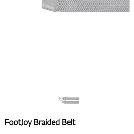
Handschuhe
Schuhe
Bälle
Bags
FootJoy Braided Belt
Trolleys