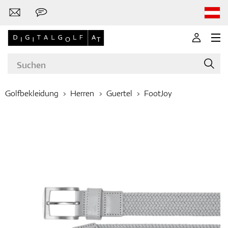
Golfbekleidung
Herren
Guertel
FootJoy
Marken
Golfschläger
Bekleidung