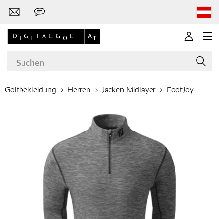
Golfbekleidung
Herren
Jacken Midlayer
FootJoy
Marken
Golfschläger
Bekleidung