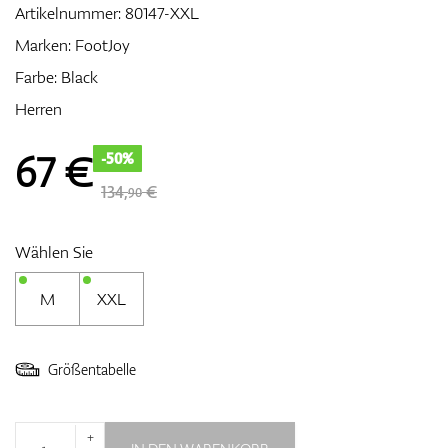
Artikelnummer:
80147-XXL
Marken:
FootJoy
Farbe: Black
Zubehör
Herren
67
€
-50%
Entfernungsmesser & GPS
134,
€
90
Wählen Sie
M
XXL
Größentabelle
+