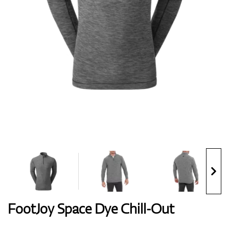
Handschuhe
Schuhe
Bälle
Bags
FootJoy Space Dye Chill-Out
Trolleys