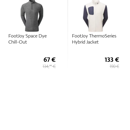
FootJoy Space Dye
FootJoy ThermoSeries
Chill-Out
Hybrid Jacket
67 €
133 €
134,
€
190 €
90