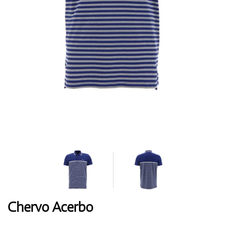
Handschuhe
Schuhe
Bälle
Bags
Chervo Acerbo
Trolleys