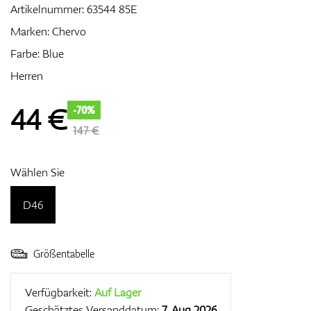
Artikelnummer:
63544 85E
Marken:
Chervo
Farbe: Blue
Zubehör
Herren
44
€
-70%
Entfernungsmesser & GPS
147 €
Wählen Sie
D46
Größentabelle
Verfügbarkeit:
Auf Lager
Geschätztes Versanddatum:
7. Aug 2026