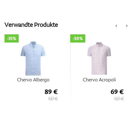
Verwandte Produkte
‹
›
-50%
-35%
Chervo Acropoli
Chervo Albergo
69 €
89 €
137 €
137 €