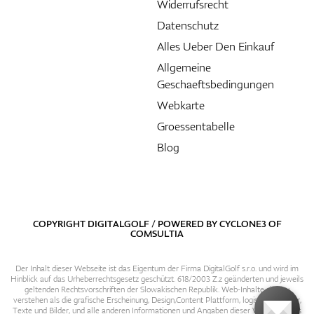
Widerrufsrecht
Datenschutz
Alles Ueber Den Einkauf
Allgemeine
Geschaeftsbedingungen
Webkarte
Groessentabelle
Blog
COPYRIGHT DIGITALGOLF / POWERED BY
CYCLONE3
OF
COMSULTIA
Der Inhalt dieser Webseite ist das Eigentum der Firma DigitalGolf s.r.o. und wird im
Hinblick auf das Urheberrechtsgesetz geschützt. 618/2003 Z.z geänderten und jeweils
geltenden Rechtsvorschriften der Slowakischen Republik. Web-Inhalte sind zu
verstehen als die grafische Erscheinung, Design,Content Plattform, logische Struktur,
Texte und Bilder, und alle anderen Informationen und Angaben dieser Webseite. Das