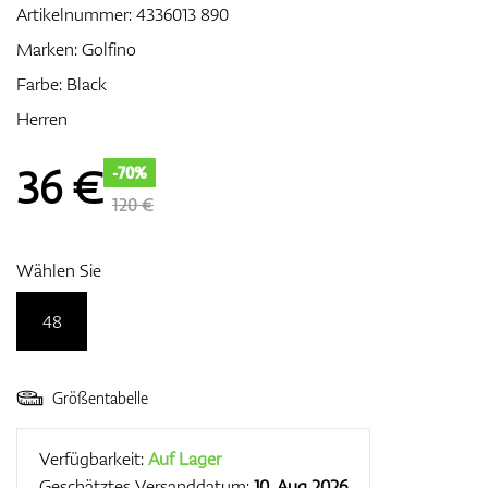
Artikelnummer:
4336013 890
Marken:
Golfino
Farbe: Black
Zubehör
Herren
36
€
-70%
Entfernungsmesser & GPS
120 €
Wählen Sie
48
Größentabelle
Verfügbarkeit:
Auf Lager
Geschätztes Versanddatum:
10. Aug 2026