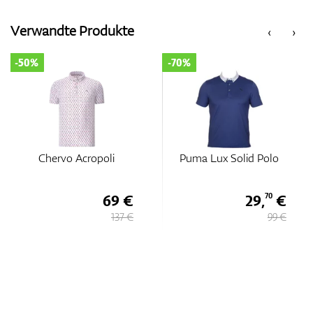
Verwandte Produkte
‹
›
Zubehör
-50%
-70%
Entfernungsmesser & GPS
Chervo Acropoli
Puma Lux Solid Polo
69 €
29,
€
70
137 €
99 €