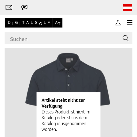
Marken
Golfschläger
Artikel steht nicht zur
Verfügung
Dieses Produkt ist nicht im
Katalog oder ist aus dem
Katalog rausgenommen
Bekleidung
worden.