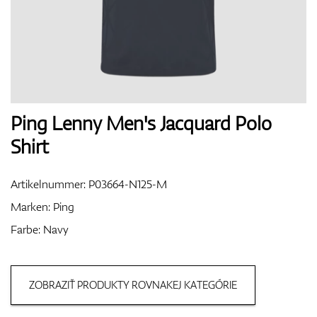
Handschuhe
Schuhe
Ping Lenny Men's Jacquard Polo
Shirt
Bälle
Artikelnummer:
P03664-N125-M
Marken:
Ping
Farbe: Navy
Bags
ZOBRAZIŤ PRODUKTY ROVNAKEJ KATEGÓRIE
Trolleys