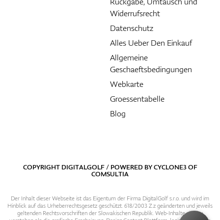
Rückgabe, Umtausch und
Widerrufsrecht
Datenschutz
Alles Ueber Den Einkauf
Allgemeine
Geschaeftsbedingungen
Webkarte
Groessentabelle
Blog
COPYRIGHT DIGITALGOLF / POWERED BY
CYCLONE3
OF
COMSULTIA
Der Inhalt dieser Webseite ist das Eigentum der Firma DigitalGolf s.r.o. und wird im
Hinblick auf das Urheberrechtsgesetz geschützt. 618/2003 Z.z geänderten und jeweils
geltenden Rechtsvorschriften der Slowakischen Republik. Web-Inhalte sind zu