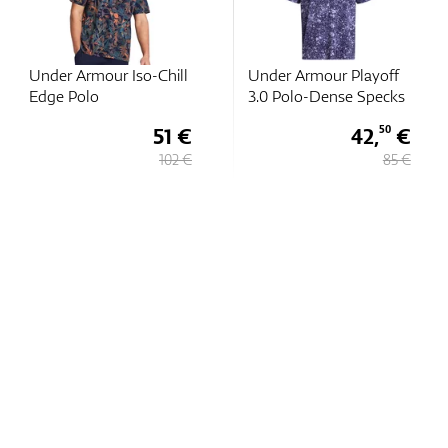
Under Armour Iso-Chill
Under Armour Playoff
Edge Polo
3.0 Polo-Dense Specks
51 €
42,
€
50
102 €
85 €