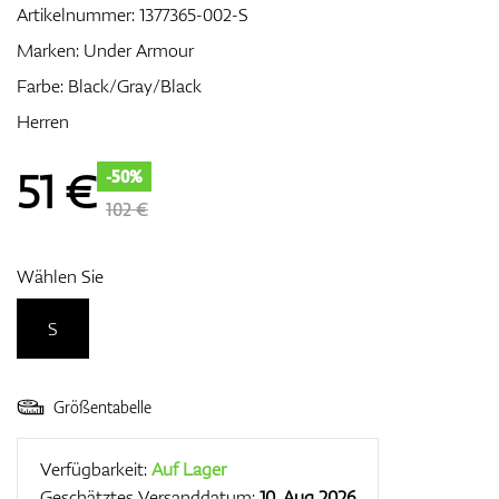
Artikelnummer:
1377365-002-S
Marken:
Under Armour
Farbe: Black/Gray/Black
Zubehör
Herren
51
€
-50%
Entfernungsmesser & GPS
102 €
Wählen Sie
S
Größentabelle
Verfügbarkeit:
Auf Lager
Geschätztes Versanddatum:
10. Aug 2026