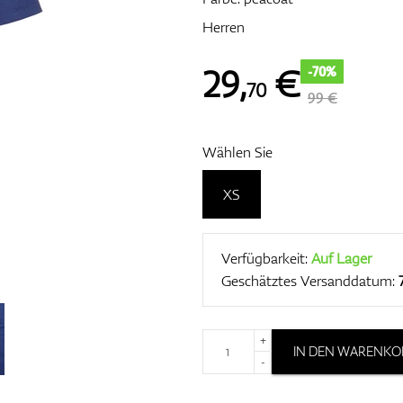
Herren
29
,
€
-70%
70
99 €
Wählen Sie
XS
Verfügbarkeit:
Auf Lager
Geschätztes Versanddatum:
+
IN DEN WARENKO
-