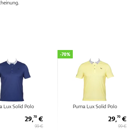
cheinung.
-70%
 Lux Solid Polo
Puma Lux Solid Polo
29,
€
29,
€
70
70
99 €
99 €