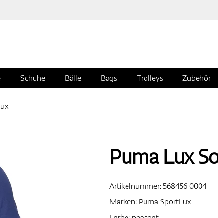
e
Schuhe
Bälle
Bags
Trolleys
Zubehör
Lux
Puma Lux Sol
Artikelnummer:
568456 0004
Marken:
Puma SportLux
Farbe: peacoat