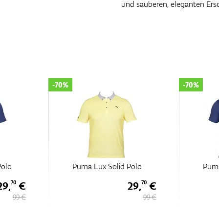
und sauberen, eleganten Ers
-70%
-70%
Polo
Puma Lux Solid Polo
Puma
29,
€
29,
€
70
70
99 €
99 €