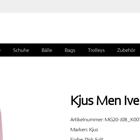
e
Schuhe
Bälle
Bags
Trolleys
Zubehör
Kjus Men Ive
Artikelnummer:
MG20-J08_K001
Marken:
Kjus
Farbe: Pink Salt