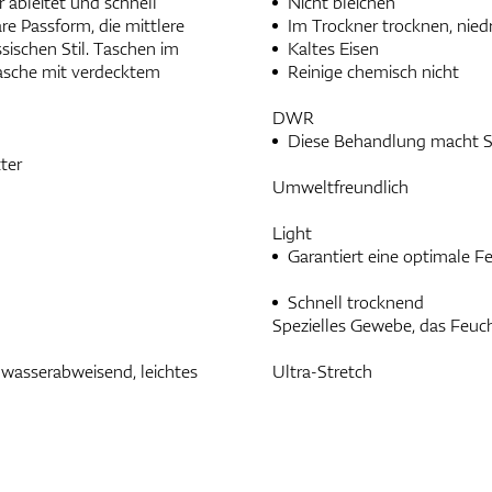
 ableitet und schnell
Nicht bleichen
re Passform, die mittlere
Im Trockner trocknen, nied
ischen Stil. Taschen im
Kaltes Eisen
tasche mit verdecktem
Reinige chemisch nicht
DWR
Diese Behandlung macht St
ter
Umweltfreundlich
Light
Garantiert eine optimale Fe
Schnell trocknend
Spezielles Gewebe, das Feuch
asserabweisend, leichtes
Ultra-Stretch