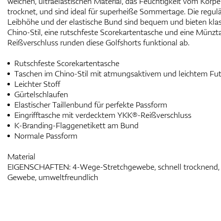
weichen, ultraelastischen Material, das Feuchtigkeit vom Körper
trocknet, und sind ideal für superheiße Sommertage. Die regulä
Leibhöhe und der elastische Bund sind bequem und bieten klass
Chino-Stil, eine rutschfeste Scorekartentasche und eine Münz
Reißverschluss runden diese Golfshorts funktional ab.
Rutschfeste Scorekartentasche
Taschen im Chino-Stil mit atmungsaktivem und leichtem Fut
Leichter Stoff
Gürtelschlaufen
Elastischer Taillenbund für perfekte Passform
Eingrifftasche mit verdecktem YKK®-Reißverschluss
K-Branding-Flaggenetikett am Bund
Normale Passform
Material
EIGENSCHAFTEN: 4-Wege-Stretchgewebe, schnell trocknend, w
Gewebe, umweltfreundlich