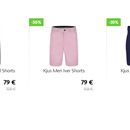
-50%
-30%
d Shorts
Kjus Men Iver Shorts
Kjus
79 €
79 €
158 €
158 €