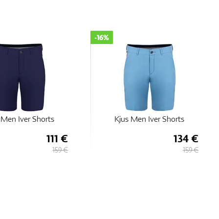
-16%
 Men Iver Shorts
Kjus Men Iver Shorts
111 €
134 €
159 €
159 €