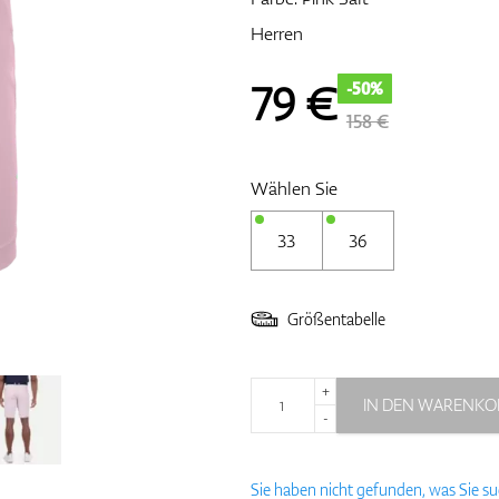
Herren
79
€
-50%
158 €
Wählen Sie
33
36
Größentabelle
+
IN DEN WARENKO
-
Sie haben nicht gefunden, was Sie s