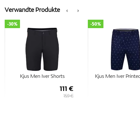
Verwandte Produkte
‹
›
-30%
-50%
Kjus Men Iver Shorts
Kjus Men Iver Printe
111 €
159 €