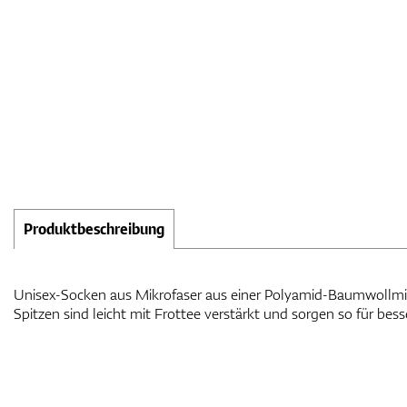
Produktbeschreibung
Unisex-Socken aus Mikrofaser aus einer Polyamid-Baumwollmi
Tennissockenhöhe, recyceltes Polyester bedruckt mit den Farb
Spitzen sind leicht mit Frottee verstärkt und sorgen so für bes