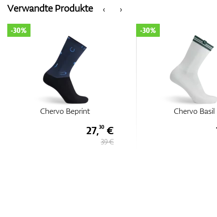
Verwandte Produkte
‹
›
-30%
-30%
Chervo Basil
Chervo Beprin
15,
€
40
22 €