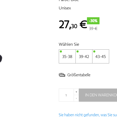
Unisex
27
,
€
-30%
30
39 €
Wählen Sie
35-38
39-42
43-45
Größentabelle
+
IN DEN WARENKO
-
Sie haben nicht gefunden, was Sie s