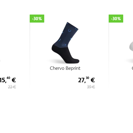
-30%
-30%
t
Chervo Basil
C
27,
€
15,
€
30
40
39 €
22 €