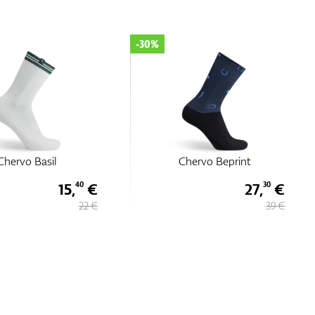
-30%
hervo Beprint
Chervo Basil
27,
€
15,
€
30
40
39 €
22 €