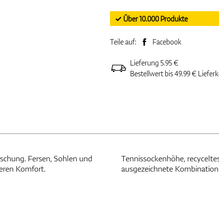
✓ Über 10.000 Produkte
Teile auf:
Facebook
Lieferung 5.95 €
Bestellwert bis 49.99 € Liefer
schung. Fersen, Sohlen und
en der „Fancy-Box“ für eine
seren Komfort.
ausgezeichnete Kombination mi