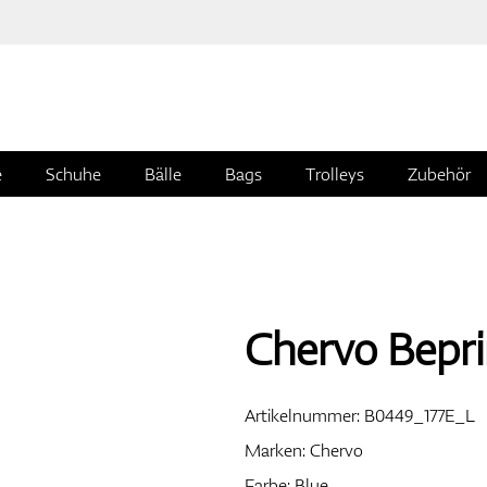
e
Schuhe
Bälle
Bags
Trolleys
Zubehör
Chervo Bepri
Artikelnummer:
B0449_177E_L
Marken:
Chervo
Farbe: Blue