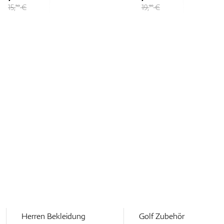
19,
€
12,
€
90
95
Herren Bekleidung
Golf Zubehör