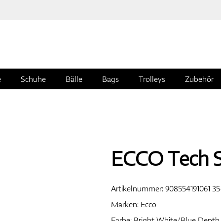
e
Schuhe
Bälle
Bags
Trolleys
Zubehör
ECCO Tech S
Artikelnummer:
908554191061 35
Marken:
Ecco
Farbe: Bright White/Blue Depth