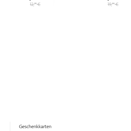
19,
€
16,
€
90
90
Geschenkkarten