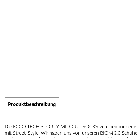
Produktbeschreibung
Die ECCO TECH SPORTY MID-CUT SOCKS vereinen modernste 
dickerer unterer Teil sorgen für besonders hohen Tragekomfort.
mit Street-Style. Wir haben uns von unseren BIOM 2.0 Schuhen 
haben die Socken eine gepolsterte Rückseite, um Reibung im Sc