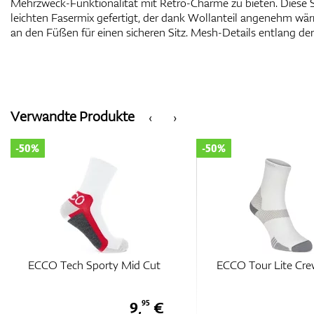
Mehrzweck-Funktionalität mit Retro-Charme zu bieten. Diese 
leichten Fasermix gefertigt, der dank Wollanteil angenehm wär
an den Füßen für einen sicheren Sitz. Mesh-Details entlang der
Verwandte Produkte
‹
›
-50%
-50%
ECCO Tour Lite Crew Sock
ECCO Tech Sporty 
7,
€
75