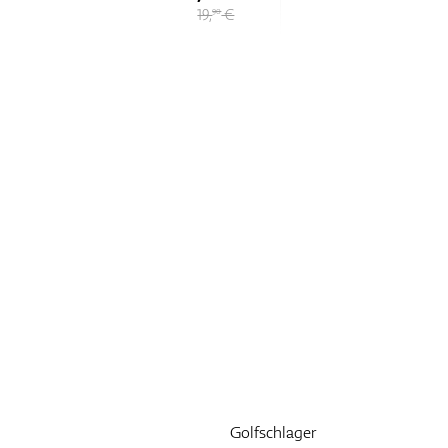
15,
€
50
Golfschlager