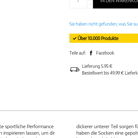
IN DEN WARENKO
-
Sie haben nicht gefunden, was Sie s
✓ Über 10.000 Produkte
Teile auf:
Facebook
Lieferung 5.95 €
Bestellwert bis 49.99 € Liefer
sportliche Performance
 Als einzigartiges Merkmal
inspirieren lassen, um dir
huh zu verhindern, wenn du