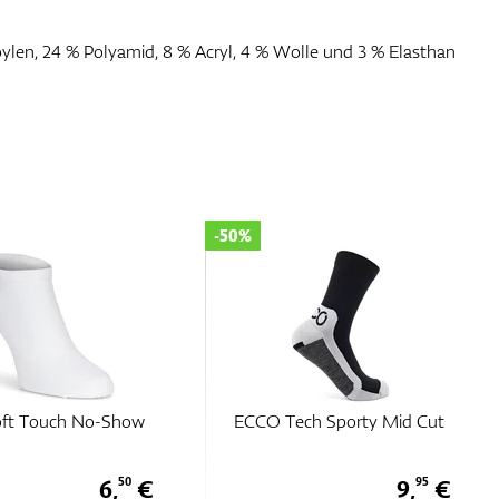
pylen, 24 % Polyamid, 8 % Acryl, 4 % Wolle und 3 % Elasthan
-50%
ch Sporty Mid Cut
ECCO Tech Sporty Ankle
Cut
9,
€
8,
€
95
45