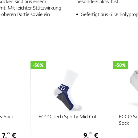
Socken sind aus einem
besonders aktiv bist.
mt. Mit leichter Stützwirkung
 oberen Partie sowie ein
Gefertigt aus 61 % Polypro
-50%
-50%
Mid Cut
ECCO Soft Touch No-Show
ECCO Te
Sock
9,
€
6,
€
95
50