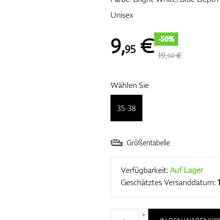
Unisex
9
,
€
-50%
95
19,
€
90
Wählen Sie
35-38
Größentabelle
Verfügbarkeit:
Auf Lager
Geschätztes Versanddatum:
+