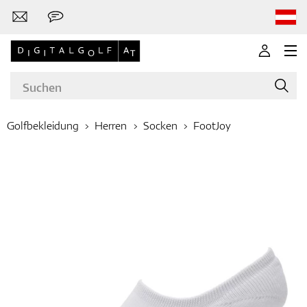
Golfbekleidung
Herren
Socken
FootJoy
Marken
Golfschläger
Bekleidung