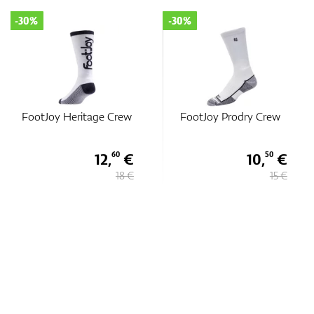
-30%
-30%
FootJoy Heritage Crew
FootJoy Prodry Crew
12,
€
10,
€
60
50
18 €
15 €