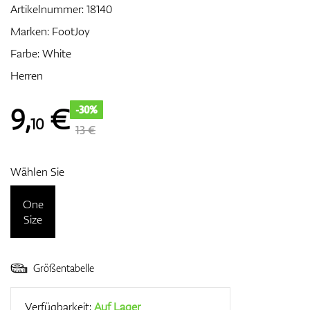
Artikelnummer:
18140
Marken:
FootJoy
Farbe: White
Zubehör
Herren
9
,
€
-30%
10
Entfernungsmesser & GPS
13 €
Wählen Sie
One
Size
Größentabelle
Verfügbarkeit:
Auf Lager