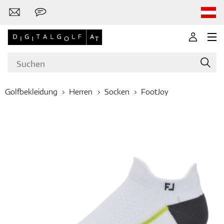
Golfbekleidung
Herren
Socken
FootJoy
Marken
Golfschläger
Bekleidung