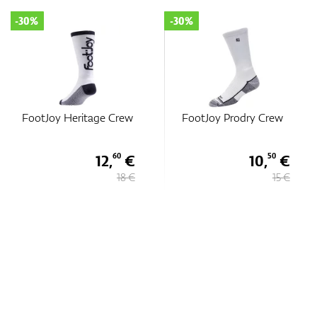
-30%
-30%
FootJoy Heritage Crew
FootJoy Prodry Crew
12,
€
10,
€
60
50
18 €
15 €