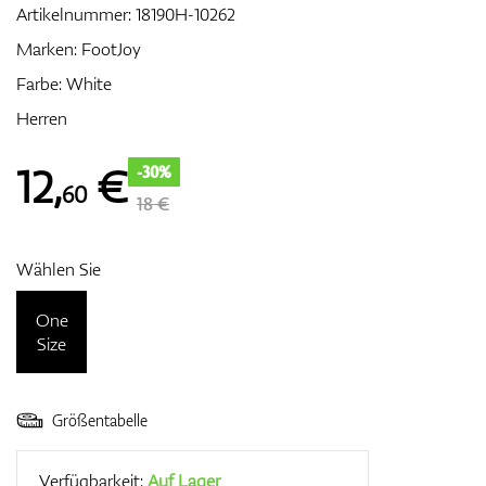
Artikelnummer:
18190H-10262
Marken:
FootJoy
Farbe: White
Zubehör
Herren
12
,
€
-30%
60
Entfernungsmesser & GPS
18 €
Wählen Sie
One
Size
Größentabelle
Verfügbarkeit:
Auf Lager