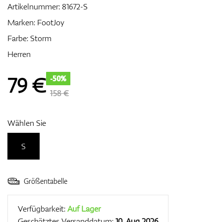
Artikelnummer:
81672-S
Marken:
FootJoy
Farbe: Storm
Zubehör
Herren
79
€
-50%
Entfernungsmesser & GPS
158 €
Wählen Sie
S
Größentabelle
Verfügbarkeit:
Auf Lager
Geschätztes Versanddatum:
10. Aug 2026