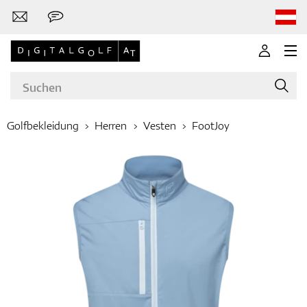
Golfbekleidung
Herren
Vesten
FootJoy
Marken
Golfschläger
Bekleidung