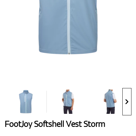
Handschuhe
Schuhe
Bälle
Bags
FootJoy Softshell Vest Storm
Trolleys