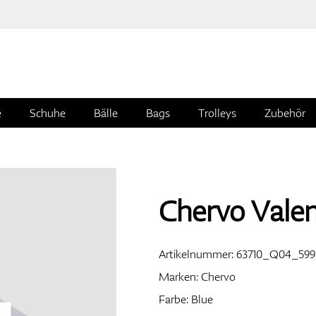
e
Schuhe
Bälle
Bags
Trolleys
Zubehör
Chervo Valen
Artikelnummer:
63710_Q04_599
Marken:
Chervo
Farbe: Blue