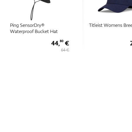
Ping SensorDry®
Titleist Womens Bre
Waterproof Bucket Hat
44,
€
80
64 €