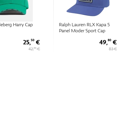
deberg Harry Cap
Ralph Lauren RLX Kapa 5
Panel Moder Sport Cap
25,
€
49,
€
50
80
42,
€
83 €
50