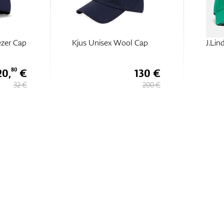
ezer Cap
Kjus Unisex Wool Cap
J.Lin
20,
€
130 €
80
32 €
200 €