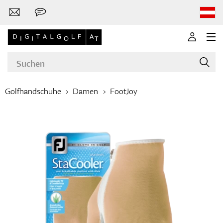
Golfhandschuhe
Damen
FootJoy
Marken
Golfschläger
Bekleidung