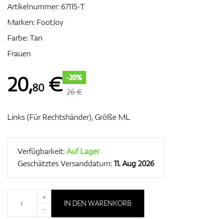
Artikelnummer:
67115-T
Marken:
FootJoy
Farbe: Tan
Zubehör
Frauen
20
,
€
-20%
80
Entfernungsmesser & GPS
26 €
Links (Für Rechtshänder), Größe ML
Verfügbarkeit:
Auf Lager
Geschätztes Versanddatum:
11. Aug 2026
+
IN DEN WARENKORB
-