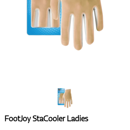
Handschuhe
Schuhe
Bälle
Bags
FootJoy StaCooler Ladies
Trolleys