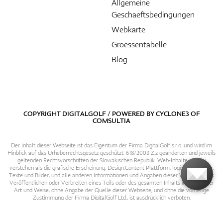
Allgemeine
Geschaeftsbedingungen
Webkarte
Groessentabelle
Blog
COPYRIGHT DIGITALGOLF / POWERED BY
CYCLONE3
OF
COMSULTIA
Der Inhalt dieser Webseite ist das Eigentum der Firma DigitalGolf s.r.o. und wird im
Hinblick auf das Urheberrechtsgesetz geschützt. 618/2003 Z.z geänderten und jeweils
geltenden Rechtsvorschriften der Slowakischen Republik. Web-Inhalte sind zu
verstehen als die grafische Erscheinung, Design,Content Plattform, logische Struktur,
Texte und Bilder, und alle anderen Informationen und Angaben dieser Webseite. Das
Veröffentlichen oder Verbreiten eines Teils oder des gesamten Inhalts in irgendeiner
Art und Weise, ohne Angabe der Quelle dieser Webseite, und ohne die vorherige
Zustimmung der Firma DigitalGolf Ltd., ist ausdrücklich verboten.