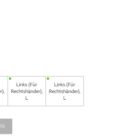
Links (Für
Links (Für
r),
Rechtshänder),
Rechtshänder),
L
L
RB