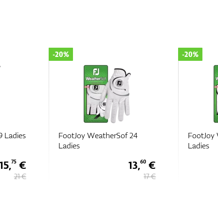
-20%
-20%
9 Ladies
FootJoy WeatherSof 24
FootJoy
Ladies
Ladies
15,
€
13,
€
75
60
21 €
17 €