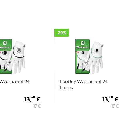
-20%
 WeatherSof 24
FootJoy WeatherSof 24
Ladies
13,
€
13,
€
60
60
17 €
17 €