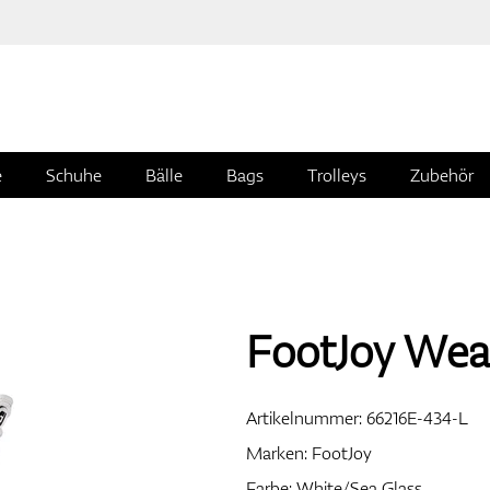
e
Schuhe
Bälle
Bags
Trolleys
Zubehör
FootJoy Weat
Artikelnummer:
66216E-434-L
Marken:
FootJoy
Farbe: White/Sea Glass