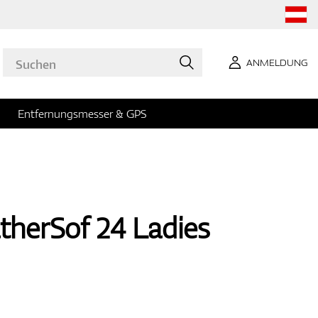
ANMELDUNG
Entfernungsmesser & GPS
herSof 24 Ladies