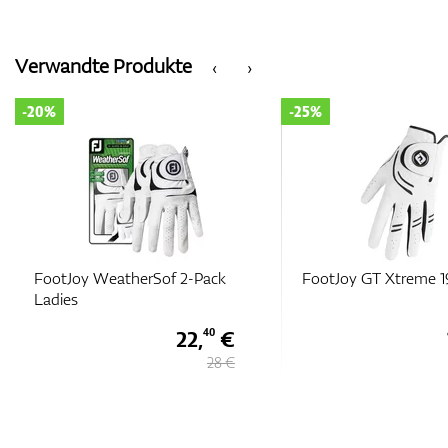
Verwandte Produkte
‹
›
-20%
-25%
FootJoy WeatherSof 2-Pack
FootJoy GT Xtreme 1
Ladies
22,
€
40
28 €