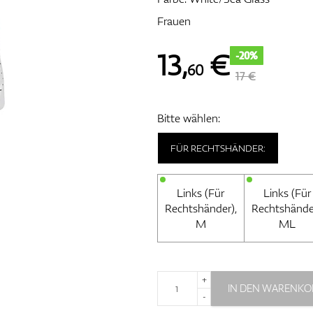
Frauen
13
,
€
-20%
60
17 €
Bitte wählen:
FÜR RECHTSHÄNDER:
Links (Für
Links (Für
Rechtshänder),
Rechtshände
M
ML
+
IN DEN WARENKO
-