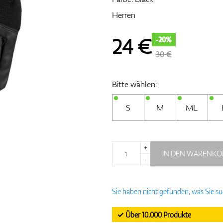
Herren
24
€
-20%
30 €
Bitte wählen:
S
M
ML
+
IN DEN WARENKO
-
Sie haben nicht gefunden, was Sie s
✓ Über 10.000 Produkte