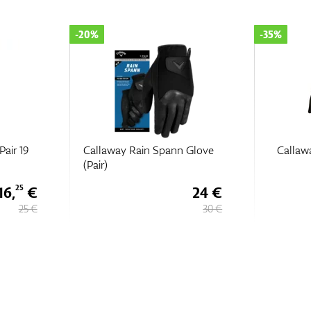
-20%
-35%
Pair 19
Callaway Rain Spann Glove
Callawa
(Pair)
16,
€
24 €
25
25 €
30 €