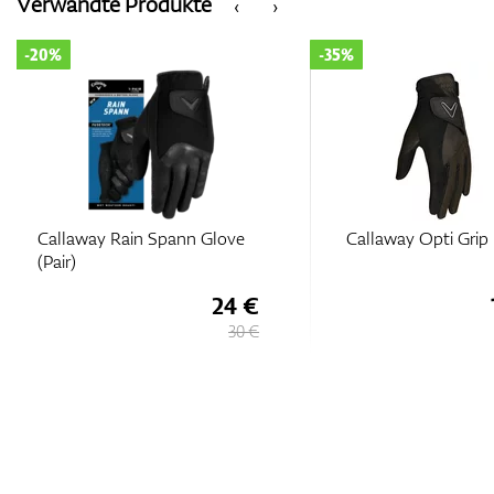
Verwandte Produkte
‹
›
-20%
-35%
Callaway Rain Spann Glove
Callaway Opti Grip 
(Pair)
24 €
30 €