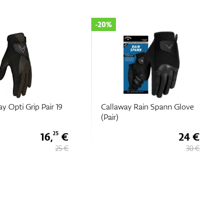
-20%
y Opti Grip Pair 19
Callaway Rain Spann Glove
(Pair)
16,
€
24 €
25
25 €
30 €