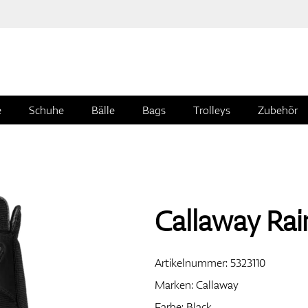
e
Schuhe
Bälle
Bags
Trolleys
Zubehör
Callaway Rai
Artikelnummer:
5323110
Marken:
Callaway
Farbe: Black