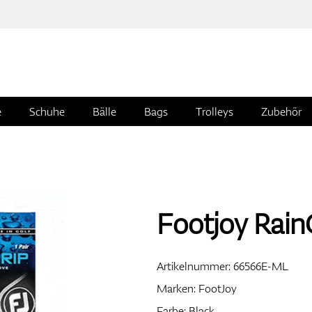
e
Schuhe
Bälle
Bags
Trolleys
Zubehör
Footjoy RainG
Artikelnummer:
66566E-ML
Marken:
FootJoy
Farbe: Black