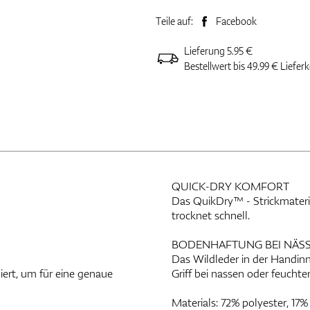
Teile auf:
Facebook
Lieferung 5.95 €
Bestellwert bis 49.99 € Liefer
QUICK-DRY KOMFORT
Das QuikDry™ - Strickmateria
trocknet schnell.
BODENHAFTUNG BEI NÄS
Das Wildleder in der Handinne
iert, um für eine genaue
Griff bei nassen oder feuch
Materials: 72% polyester, 17%