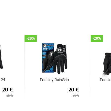
-20%
-20%
 24
FootJoy RainGrip
FootJo
20 €
20 €
25 €
25 €