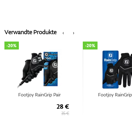
Verwandte Produkte
‹
›
-20%
-20%
Footjoy RainGrip Pair
Footjoy RainGrip
28 €
35 €