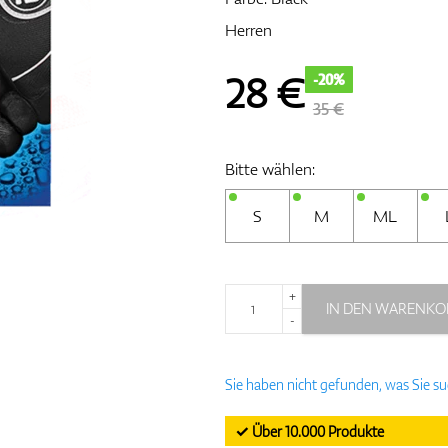
Herren
28
€
-20%
35 €
Bitte wählen:
S
M
ML
+
IN DEN WARENKO
-
Sie haben nicht gefunden, was Sie s
✓ Über 10.000 Produkte