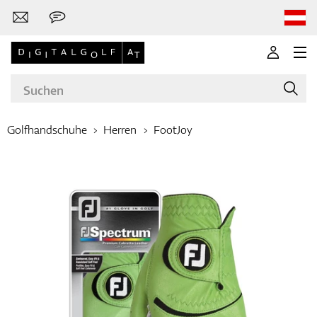
Golfhandschuhe
Herren
FootJoy
Marken
Golfschläger
Bekleidung