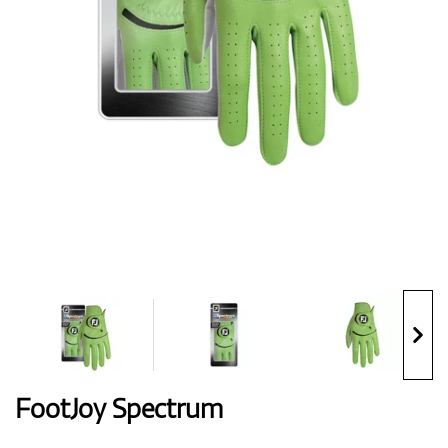
Handschuhe
Schuhe
Bälle
Bags
FootJoy Spectrum
Trolleys