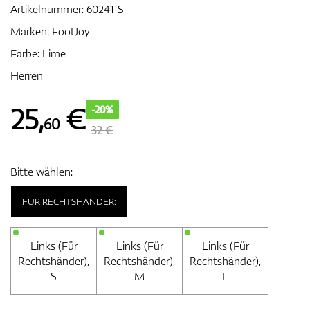
Artikelnummer:
60241-S
Marken:
FootJoy
Farbe: Lime
Zubehör
Herren
25
,
€
-20%
60
Entfernungsmesser & GPS
32 €
Bitte wählen:
FÜR RECHTSHÄNDER:
Links (Für
Links (Für
Links (Für
Rechtshänder),
Rechtshänder),
Rechtshänder),
S
M
L