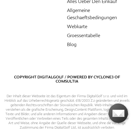
Alles Ueber Den Einkauf
Allgemeine
Geschaeftsbedingungen
Webkarte
Groessentabelle
Blog
COPYRIGHT DIGITALGOLF / POWERED BY
CYCLONE3
OF
COMSULTIA
Der Inhalt dieser Webseite ist das Eigentum der Firma DigitalGolf s.r.o. und wird im
Hinblick auf das Urheberrechtsgesetz geschützt. 618/2003 Z.z geänderten und jeweils
geltenden Rechtsvorschriften der Slowakischen Republik. Web-Inhalte sind zu
verstehen als die grafische Erscheinung, Design,Content Plattform, logische Struktur,
Texte und Bilder, und alle anderen Informationen und Angaben dieser Webseite. Das
Veröffentlichen oder Verbreiten eines Teils oder des gesamten Inhalts in irgendeiner
Art und Weise, ohne Angabe der Quelle dieser Webseite, und ohne die vorherige
Zustimmung der Firma DigitalGolf Ltd., ist ausdrücklich verboten.