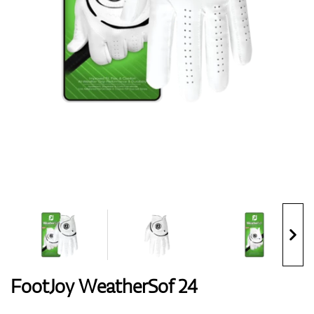
Handschuhe
Schuhe
Bälle
Bags
FootJoy WeatherSof 24
Trolleys