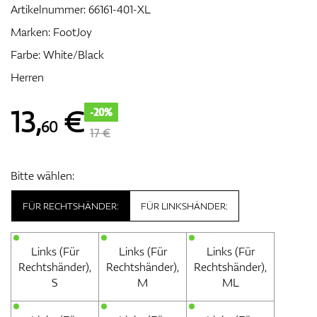
Artikelnummer:
66161-401-XL
Marken:
FootJoy
Farbe: White/Black
Zubehör
Herren
13
,
€
-20%
60
Entfernungsmesser & GPS
17 €
Bitte wählen:
FÜR RECHTSHÄNDER:
FÜR LINKSHÄNDER:
Links (Für
Links (Für
Links (Für
Rechtshänder),
Rechtshänder),
Rechtshänder),
S
M
ML