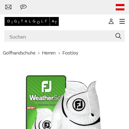
Golfhandschuhe
Herren
FootJoy
Marken
Golfschläger
Bekleidung