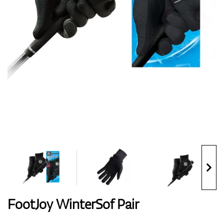
Handschuhe
Schuhe
Bälle
Bags
FootJoy WinterSof Pair
Trolleys