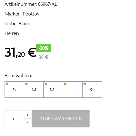
Artikelnummer:
66967-XL
Marken:
FootJoy
Farbe: Black
Zubehör
Herren
31
,
€
-20%
20
Entfernungsmesser & GPS
39 €
Bitte wählen:
S
M
ML
L
XL
+
IN DEN WARENKORB
-