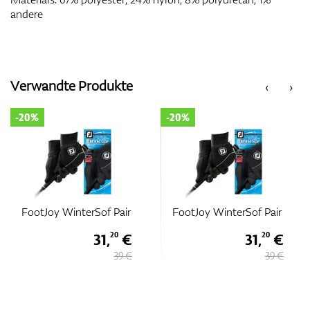
andere
Verwandte Produkte
‹
›
-20%
-20%
FootJoy WinterSof Pair
FootJoy WinterSof Pair
31,
€
31,
€
20
20
39 €
39 €