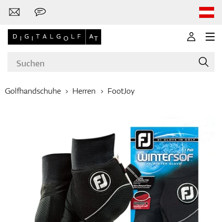
Golfhandschuhe
Herren
FootJoy
Marken
Golfschläger
Bekleidung