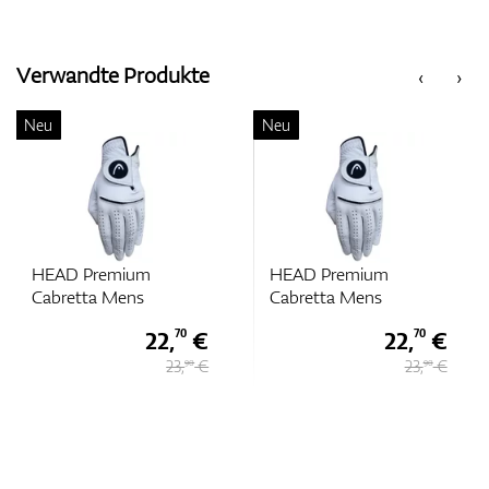
Verwandte Produkte
‹
›
Neu
Neu
HEAD Premium
HEAD Premium
Cabretta Mens
Cabretta Mens
22,
€
22,
€
70
70
23,
€
23,
€
90
90