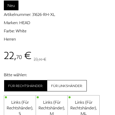
Neu
Artikelnummer:
31626-RH-XL
Zubehör
Marken:
HEAD
Farbe: White
Herren
Entfernungsmesser & GPS
22
,
€
70
23,
€
90
Bitte wählen:
FÜR RECHTSHÄNDER:
FÜR LINKSHÄNDER:
Links (Für
Links (Für
Links (Für
Rechtshänder),
Rechtshänder),
Rechtshänder),
S
M
ML