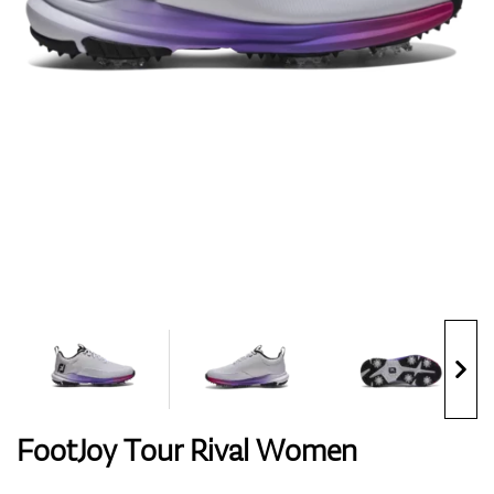
Handschuhe
Schuhe
Bälle
Bags
FootJoy Tour Rival Women
Trolleys