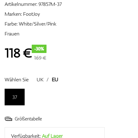
Artikelnummer:
97857M-37
Marken:
FootJoy
Farbe: White/Silver/Pink
Zubehör
Frauen
118
€
-30%
Entfernungsmesser & GPS
169 €
Wählen Sie
UK
/
EU
37
Größentabelle
Verfügbarkeit:
Auf Lager