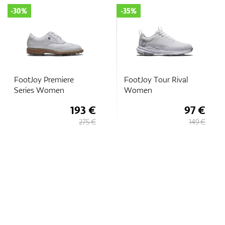
-30%
-35%
FootJoy Premiere
FootJoy Tour Rival
Series Women
Women
193 €
97 €
275 €
149 €