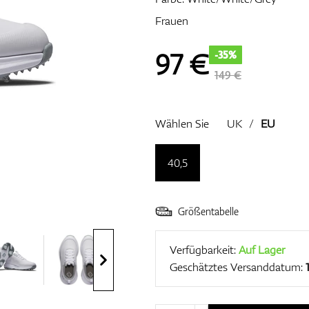
Frauen
97
€
-35%
149 €
Wählen Sie
UK
/
EU
40,5
Größentabelle
Verfügbarkeit:
Auf Lager
Geschätztes Versanddatum: