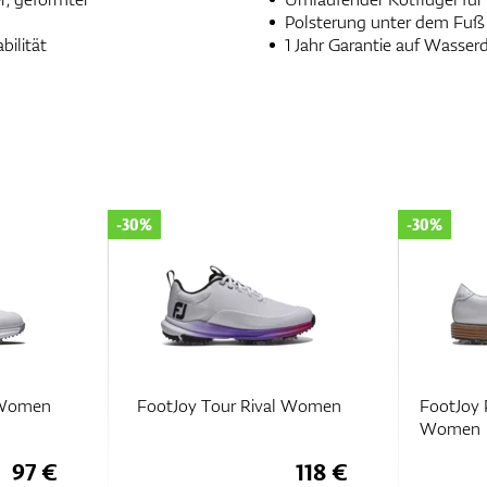
Polsterung unter dem Fuß 
ilität
1 Jahr Garantie auf Wasserd
-30%
-35%
 Women
FootJoy Premiere Series
FootJoy
Women
118 €
193 €