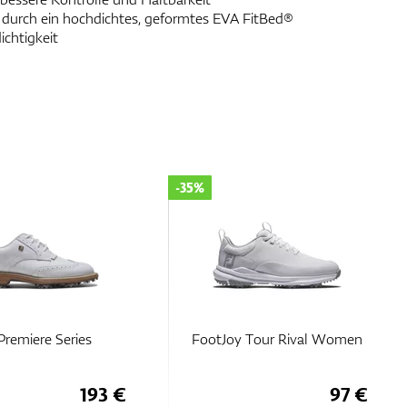
durch ein hochdichtes, geformtes EVA FitBed®
ichtigkeit
-30%
 Tour Rival Women
FootJoy Tour Rival Women
97 €
118 €