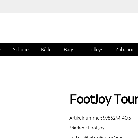
e
Schuhe
Bälle
Bags
Trolleys
Zubehör
FootJoy Tou
Artikelnummer:
97852M-40,5
Marken:
FootJoy
Farbe: White/White/Grey