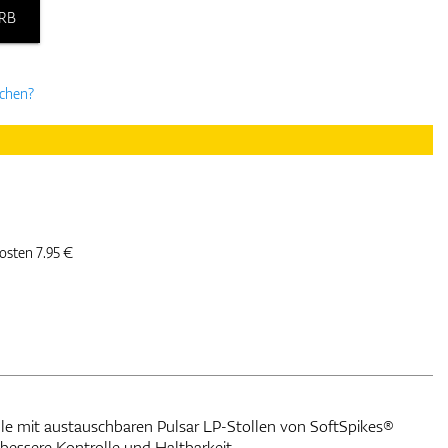
RB
uchen?
kosten 7.95 €
mit austauschbaren Pulsar LP-Stollen von SoftSpikes®
bessere Kontrolle und Haltbarkeit