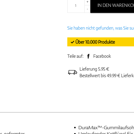
+
IN DEN WARENKO
-
Sie haben nicht gefunden, was Sie s
✓ Über 10.000 Produkte
Teile auf:
Facebook
Lieferung 5.95 €
Bestellwert bis 49.99 € Liefer
DuraMax™-Gummilaufsohle 
r, geformter
Umlaufender Kotflügel für 